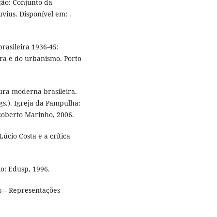
ão: Conjunto da
vius. Disponível em: .
asileira 1936-45:
ra e do urbanismo. Porto
ra moderna brasileira.
s.). Igreja da Pampulha:
 Roberto Marinho, 2006.
cio Costa e a crítica
o: Edusp, 1996.
s – Representações