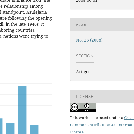
ociate ambiance from the
2008-06-01
e relationship among
l standpoint. Azulejaria
ture following the opening
, in the late 1940s. It
ISSUE
hboring countries,
se nations were trying to
No. 23 (2008)
SECTION
Artigos
LICENSE
This work is licensed under a
Creat
Commons Attribution 4.0 Internat
License
.