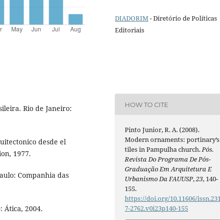
DIADORIM
- Diretório de Políticas
Editoriais
HOW TO CITE
leira. Rio de Janeiro:
Pinto Junior, R. A. (2008).
Modern ornaments: portinary’s
uitectonico desde el
tiles in Pampulha church.
Pós.
ion, 1977.
Revista Do Programa De Pós-
Graduação Em Arquitetura E
Paulo: Companhia das
Urbanismo Da FAUUSP
,
23
, 140-
155.
https://doi.org/10.11606/issn.23
: Ática, 2004.
7-2762.v0i23p140-155