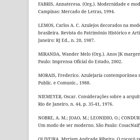
FABRIS, Annateresa. (Org.). Modernidade e mod
Campinas: Mercado de Letras, 1994.
LEMOS, Carlos A. C. Azulejos decorados na mod
brasileira. Revista do Patrimônio Histórico e Artí
Janeiro: RJ Ed., n. 20, 1987.
MIRANDA, Wander Melo (Org.). Anos JK margen
Paulo: Imprensa Oficial do Estado, 2002.
MORAIS, Frederico. Azulejaria contemporânea no
Public. e Comunic., 1988.
NIEMEYER, Oscar. Considerações sobre a arquite
Rio de Janeiro, n. 44, p. 35-41, 1976.
NOBRE, A. M.; JOAO, M.; LEONIDIO, O.; CONDURU,
Um modo de ser moderno. São Paulo: CosacNaify
OLIVEIRA, Myriam Andrade Ribeiro. O rococó rel