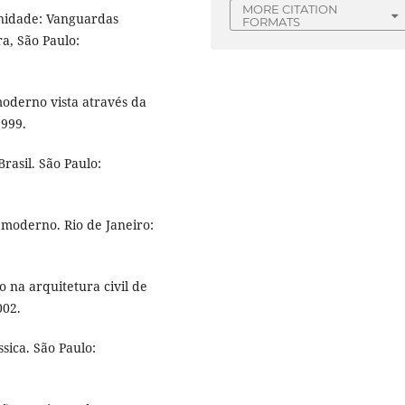
MORE CITATION
nidade: Vanguardas
FORMATS
a, São Paulo:
derno vista através da
1999.
asil. São Paulo:
moderno. Rio de Janeiro:
 na arquitetura civil de
002.
ica. São Paulo: