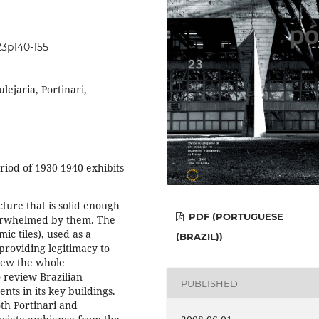
i23p140-155
lejaria, Portinari,
riod of 1930-1940 exhibits
ture that is solid enough
PDF (PORTUGUESE
verwhelmed by them. The
mic tiles), used as a
(BRAZIL))
roviding legitimacy to
view the whole
o review Brazilian
PUBLISHED
nts in its key buildings.
oth Portinari and