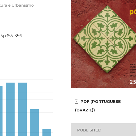
tura e Urbanismo;
i25p355-356
PDF (PORTUGUESE
(BRAZIL))
PUBLISHED