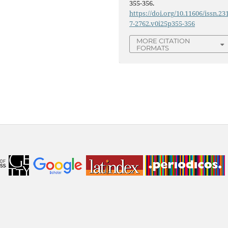
355-356.
https://doi.org/10.11606/issn.23
7-2762.v0i25p355-356
MORE CITATION
FORMATS