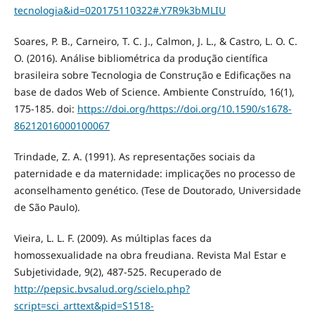
tecnologia&id=020175110322#.Y7R9k3bMLIU
Soares, P. B., Carneiro, T. C. J., Calmon, J. L., & Castro, L. O. C.
O. (2016). Análise bibliométrica da produção científica
brasileira sobre Tecnologia de Construção e Edificações na
base de dados Web of Science. Ambiente Construído, 16(1),
175-185. doi:
https://doi.org/https://doi.org/10.1590/s1678-
86212016000100067
Trindade, Z. A. (1991). As representações sociais da
paternidade e da maternidade: implicações no processo de
aconselhamento genético. (Tese de Doutorado, Universidade
de São Paulo).
Vieira, L. L. F. (2009). As múltiplas faces da
homossexualidade na obra freudiana. Revista Mal Estar e
Subjetividade, 9(2), 487-525. Recuperado de
http://pepsic.bvsalud.org/scielo.php?
script=sci_arttext&pid=S1518-