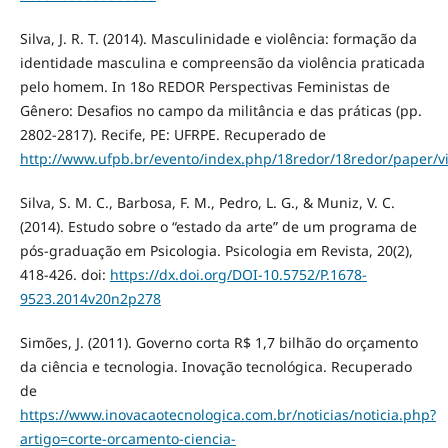
Silva, J. R. T. (2014). Masculinidade e violência: formação da
identidade masculina e compreensão da violência praticada
pelo homem. In 18o REDOR Perspectivas Feministas de
Gênero: Desafios no campo da militância e das práticas (pp.
2802-2817). Recife, PE: UFRPE. Recuperado de
http://www.ufpb.br/evento/index.php/18redor/18redor/paper/v
Silva, S. M. C., Barbosa, F. M., Pedro, L. G., & Muniz, V. C.
(2014). Estudo sobre o “estado da arte” de um programa de
pós-graduação em Psicologia. Psicologia em Revista, 20(2),
418-426. doi:
https://dx.doi.org/DOI-10.5752/P.1678-
9523.2014v20n2p278
Simões, J. (2011). Governo corta R$ 1,7 bilhão do orçamento
da ciência e tecnologia. Inovação tecnológica. Recuperado
de
https://www.inovacaotecnologica.com.br/noticias/noticia.php?
artigo=corte-orcamento-ciencia-