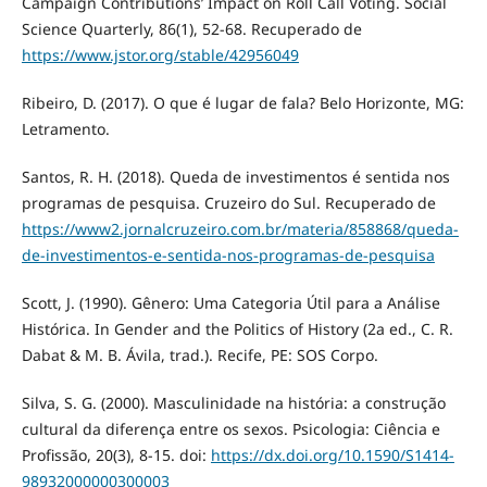
Campaign Contributions’ Impact on Roll Call Voting. Social
Science Quarterly, 86(1), 52-68. Recuperado de
https://www.jstor.org/stable/42956049
Ribeiro, D. (2017). O que é lugar de fala? Belo Horizonte, MG:
Letramento.
Santos, R. H. (2018). Queda de investimentos é sentida nos
programas de pesquisa. Cruzeiro do Sul. Recuperado de
https://www2.jornalcruzeiro.com.br/materia/858868/queda-
de-investimentos-e-sentida-nos-programas-de-pesquisa
Scott, J. (1990). Gênero: Uma Categoria Útil para a Análise
Histórica. In Gender and the Politics of History (2a ed., C. R.
Dabat & M. B. Ávila, trad.). Recife, PE: SOS Corpo.
Silva, S. G. (2000). Masculinidade na história: a construção
cultural da diferença entre os sexos. Psicologia: Ciência e
Profissão, 20(3), 8-15. doi:
https://dx.doi.org/10.1590/S1414-
98932000000300003