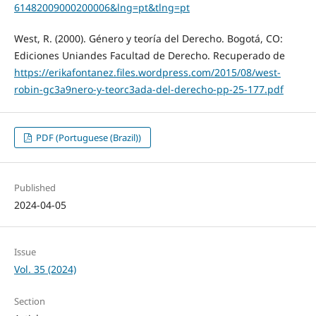
61482009000200006&lng=pt&tlng=pt
West, R. (2000). Género y teoría del Derecho. Bogotá, CO:
Ediciones Uniandes Facultad de Derecho. Recuperado de
https://erikafontanez.files.wordpress.com/2015/08/west-
robin-gc3a9nero-y-teorc3ada-del-derecho-pp-25-177.pdf
PDF (Portuguese (Brazil))
Published
2024-04-05
Issue
Vol. 35 (2024)
Section