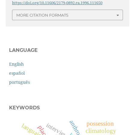
https://doi.org/10.11606/2179-0892.ra.1996.111650
MORE CITATION FORMATS
LANGUAGE
English
español
português
KEYWORDS
possession
interview
languaje
place
climatology