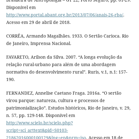
Disponível em
http://www.portal.abant.org.br/2013/07/06/anais-26-rba/
.
Acesso em 29 de abril de 2018.
CORRÊA, Armando Magalhães. 1933. O Sertão Carioca. Rio
de Janeiro, Imprensa Nacional.
FAVARETO, Arilson da Silva. 2007. “A longa evolução da
relação rural-urbano para além de uma abordagem
normativa do desenvolvimento rural”. Ruris, v.1, n.1: 157-
190.
FERNANDEZ, Annelise Caetano Fraga. 2016a. “O sertão
virou parque: natureza, cultura e processos de
patrimonialização”. Estudos históricos, Rio de Janeiro, v. 29,
n. 57, pp. 129-148. Disponível em
http://www.scielo.br/scielo.php?
script=sci_arttext&pid=S0103-
21862016000100129&lng=en&nrm=iso
. Acesso em 18 de