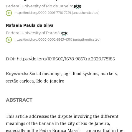
Federal University of Rio de Janeiro
https://orcid.org/0000-0001-7716-7229 (unauthenticated)
Rafaela Paula da Silva
Federal University of Paraná
https://orcid.org/0000-0002-8363-4310 (unauthenticated)
DOI:
https://doi.org/10.11606/1678-9857.ra.2020.178185
Social meanings, agri-food systems, markets,
Keywords:
sertão carioca, Rio de Janeiro
ABSTRACT
This article addresses the dispute involving the different
meanings of the banana in the city of Rio de Janeiro,
especially in the Pedra Branca Massif — an area that in the