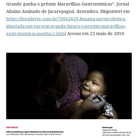
Grande ganha o prêmio Maravilhas Gastronômicas”. Jornal
Abaixo Assinado de Jacarepaguá. dezembro. Disponível em
https://docplayer.com.br/70662629-Banana-agroecologica-
plantada-em-vargem-grande-fatura-o-premio-maravilhas-
gastronomicas-pagina-5.html
Acesso em 23 maio de 2019.