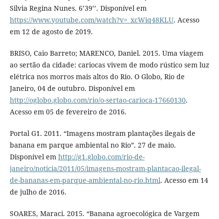
Silvia Regina Nunes. 6’39’’. Disponível em
https://www.youtube.com/watch?v=_xcWiq48KLU
. Acesso
em 12 de agosto de 2019.
BRISO, Caio Barreto; MARENCO, Daniel. 2015. Uma viagem
ao sertão da cidade: cariocas vivem de modo rústico sem luz
elétrica nos morros mais altos do Rio. O Globo, Rio de
Janeiro, 04 de outubro. Disponível em
http://oglobo.globo.com/rio/o-sertao-carioca-17660130
.
Acesso em 05 de fevereiro de 2016.
Portal G1. 2011. “Imagens mostram plantações ilegais de
banana em parque ambiental no Rio”. 27 de maio.
Disponível em
http://g1.globo.com/rio-de-
janeiro/noticia/2011/05/imagens-mostram-plantacao-ilegal-
de-bananas-em-parque-ambiental-no-rio.html
. Acesso em 14
de julho de 2016.
SOARES, Maraci. 2015. “Banana agroecológica de Vargem