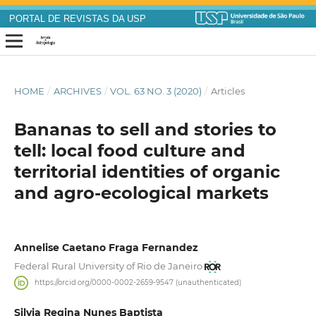
PORTAL DE REVISTAS DA USP
HOME
/
ARCHIVES
/
VOL. 63 NO. 3 (2020)
/
Articles
Bananas to sell and stories to
tell: local food culture and
territorial identities of organic
and agro-ecological markets
Annelise Caetano Fraga Fernandez
Federal Rural University of Rio de Janeiro
https://orcid.org/0000-0002-2659-9547 (unauthenticated)
Silvia Regina Nunes Baptista