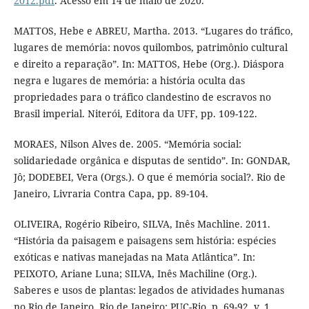
2012.pdf
. Acesso em 14 de maio de 2020.
MATTOS, Hebe e ABREU, Martha. 2013. “Lugares do tráfico,
lugares de memória: novos quilombos, patrimônio cultural
e direito a reparação”. In: MATTOS, Hebe (Org.). Diáspora
negra e lugares de memória: a história oculta das
propriedades para o tráfico clandestino de escravos no
Brasil imperial. Niterói, Editora da UFF, pp. 109-122.
MORAES, Nilson Alves de. 2005. “Memória social:
solidariedade orgânica e disputas de sentido”. In: GONDAR,
Jô; DODEBEI, Vera (Orgs.). O que é memória social?. Rio de
Janeiro, Livraria Contra Capa, pp. 89-104.
OLIVEIRA, Rogério Ribeiro, SILVA, Inês Machline. 2011.
“História da paisagem e paisagens sem história: espécies
exóticas e nativas manejadas na Mata Atlântica”. In:
PEIXOTO, Ariane Luna; SILVA, Inês Machiline (Org.).
Saberes e usos de plantas: legados de atividades humanas
no Rio de Janeiro. Rio de Janeiro: PUC-Rio, p. 69-92. v. 1.