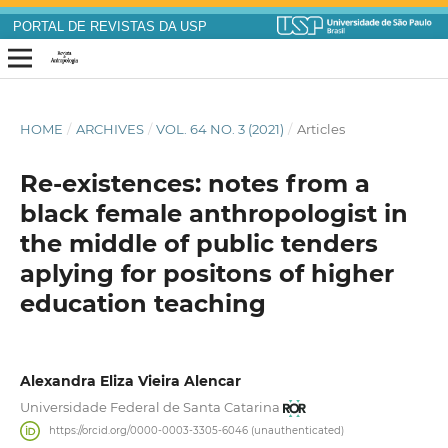
PORTAL DE REVISTAS DA USP
HOME
/
ARCHIVES
/
VOL. 64 NO. 3 (2021)
/
Articles
Re-existences: notes from a
black female anthropologist in
the middle of public tenders
aplying for positons of higher
education teaching
Alexandra Eliza Vieira Alencar
Universidade Federal de Santa Catarina
https://orcid.org/0000-0003-3305-6046 (unauthenticated)