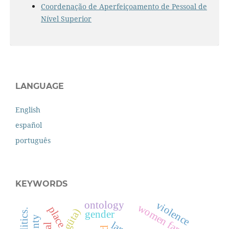
Coordenação de Aperfeiçoamento de Pessoal de
Nível Superior
LANGUAGE
English
español
português
KEYWORDS
ontology
violence
women farmers
place
gender
land