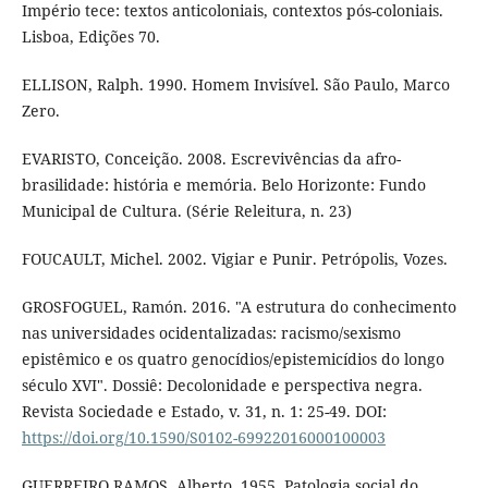
Império tece: textos anticoloniais, contextos pós-coloniais.
Lisboa, Edições 70.
ELLISON, Ralph. 1990. Homem Invisível. São Paulo, Marco
Zero.
EVARISTO, Conceição. 2008. Escrevivências da afro-
brasilidade: história e memória. Belo Horizonte: Fundo
Municipal de Cultura. (Série Releitura, n. 23)
FOUCAULT, Michel. 2002. Vigiar e Punir. Petrópolis, Vozes.
GROSFOGUEL, Ramón. 2016. "A estrutura do conhecimento
nas universidades ocidentalizadas: racismo/sexismo
epistêmico e os quatro genocídios/epistemicídios do longo
século XVI". Dossiê: Decolonidade e perspectiva negra.
Revista Sociedade e Estado, v. 31, n. 1: 25-49. DOI:
https://doi.org/10.1590/S0102-69922016000100003
GUERREIRO RAMOS, Alberto. 1955. Patologia social do