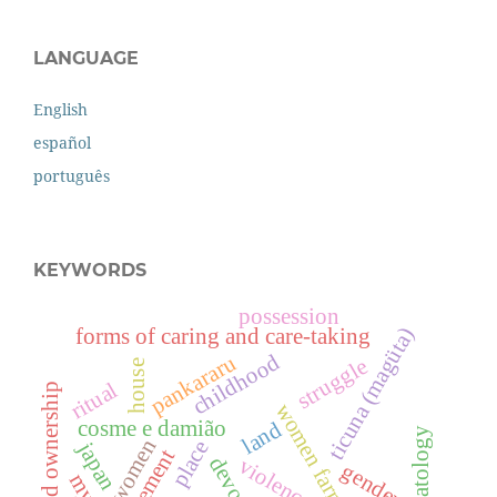
LANGUAGE
English
español
português
KEYWORDS
possession
ticuna (magüta)
forms of caring and care-taking
childhood
pankararu
struggle
house
ritual
land ownership
women farmers
cosme e damião
land
climatology
women
place
japan
movement
devotion
violence
gender
myth