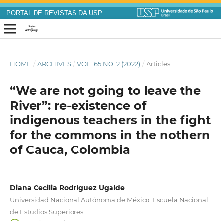
PORTAL DE REVISTAS DA USP
HOME
/
ARCHIVES
/
VOL. 65 NO. 2 (2022)
/
Articles
“We are not going to leave the
River”: re-existence of
indigenous teachers in the fight
for the commons in the nothern
of Cauca, Colombia
Diana Cecilia Rodríguez Ugalde
Universidad Nacional Autónoma de México. Escuela Nacional
de Estudios Superiores