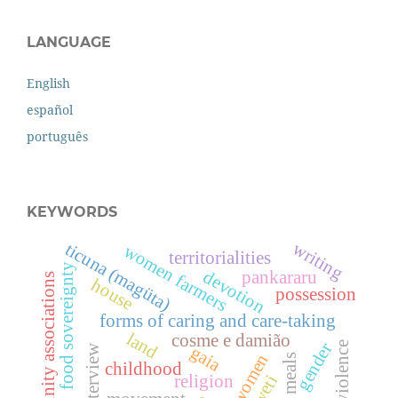
LANGUAGE
English
español
português
KEYWORDS
writing
ticuna (magüta)
women farmers
territorialities
food sovereignty
devotion
pankararu
community associations
house
possession
forms of caring and care-taking
land
cosme e damião
gender
violence
gaia
interview
women
childhood
aweti
religion