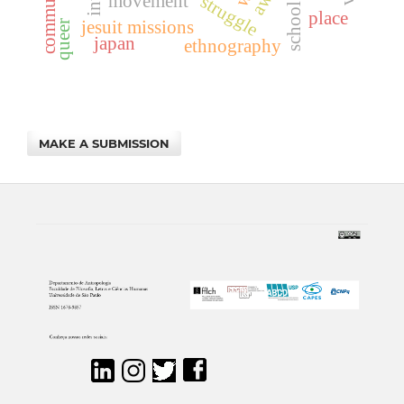
school meals
movement
struggle
place
jesuit missions
queer
japan
ethnography
MAKE A SUBMISSION