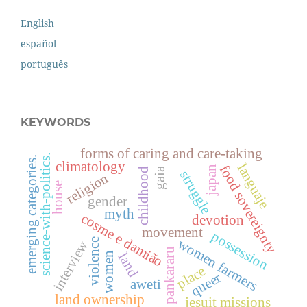
English
español
português
KEYWORDS
forms of caring and care-taking
science-with-politics.
emerging categories.
climatology
languaje
food sovereignty
japan
gaia
childhood
struggle
religion
house
gender
myth
cosme e damião
devotion
movement
possession
women farmers
violence
interview
pankararu
land
women
place
queer
aweti
land ownership
jesuit missions