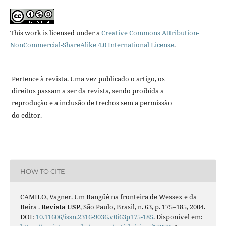
This work is licensed under a
Creative Commons Attribution-
NonCommercial-ShareAlike 4.0 International License
.
Pertence à revista. Uma vez publicado o artigo, os
direitos passam a ser da revista, sendo proibida a
reprodução e a inclusão de trechos sem a permissão
do editor.
HOW TO CITE
CAMILO, Vagner. Um Bangüê na fronteira de Wessex e da
Beira .
Revista USP
, São Paulo, Brasil, n. 63, p. 175–185, 2004.
DOI:
10.11606/issn.2316-9036.v0i63p175-185
. Disponível em: