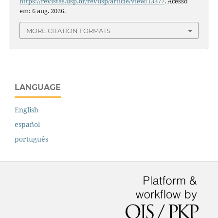
https://revistas.usp.br/revusp/article/view/13377
. Acesso
em: 6 aug. 2026.
MORE CITATION FORMATS
LANGUAGE
English
español
português