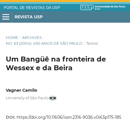
PORTAL DE REVISTAS DA USP
REVISTA USP
HOME
/
ARCHIVES
/
NO. 63 (2004): 450 ANOS DE SÃO PAULO
/
Textos
Um Bangüê na fronteira de
Wessex e da Beira
Vagner Camilo
University of São Paulo
DOI:
https://doi.org/10.11606/issn.2316-9036.v0i63p175-185