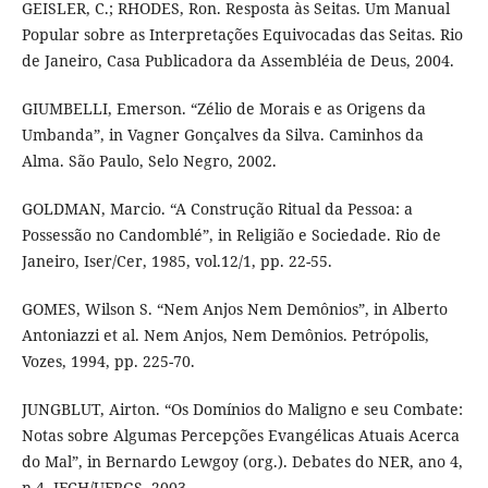
GEISLER, C.; RHODES, Ron. Resposta às Seitas. Um Manual
Popular sobre as Interpretações Equivocadas das Seitas. Rio
de Janeiro, Casa Publicadora da Assembléia de Deus, 2004.
GIUMBELLI, Emerson. “Zélio de Morais e as Origens da
Umbanda”, in Vagner Gonçalves da Silva. Caminhos da
Alma. São Paulo, Selo Negro, 2002.
GOLDMAN, Marcio. “A Construção Ritual da Pessoa: a
Possessão no Candomblé”, in Religião e Sociedade. Rio de
Janeiro, Iser/Cer, 1985, vol.12/1, pp. 22-55.
GOMES, Wilson S. “Nem Anjos Nem Demônios”, in Alberto
Antoniazzi et al. Nem Anjos, Nem Demônios. Petrópolis,
Vozes, 1994, pp. 225-70.
JUNGBLUT, Airton. “Os Domínios do Maligno e seu Combate:
Notas sobre Algumas Percepções Evangélicas Atuais Acerca
do Mal”, in Bernardo Lewgoy (org.). Debates do NER, ano 4,
n.4, IFCH/UFRGS, 2003.