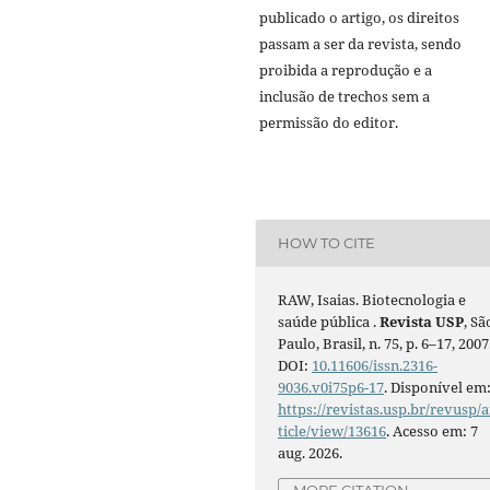
publicado o artigo, os direitos
passam a ser da revista, sendo
proibida a reprodução e a
inclusão de trechos sem a
permissão do editor.
HOW TO CITE
RAW, Isaias. Biotecnologia e
saúde pública .
Revista USP
, Sã
Paulo, Brasil, n. 75, p. 6–17, 2007
DOI:
10.11606/issn.2316-
9036.v0i75p6-17
. Disponível em
https://revistas.usp.br/revusp/a
ticle/view/13616
. Acesso em: 7
aug. 2026.
MORE CITATION