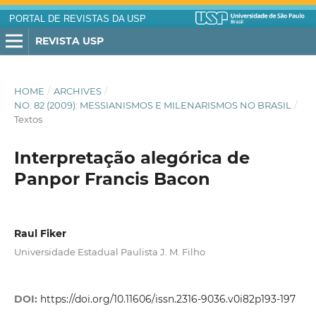
PORTAL DE REVISTAS DA USP
REVISTA USP
HOME
/
ARCHIVES
/
NO. 82 (2009): MESSIANISMOS E MILENARISMOS NO BRASIL
/
Textos
Interpretação alegórica de
Panpor Francis Bacon
Raul Fiker
Universidade Estadual Paulista J. M. Filho
DOI:
https://doi.org/10.11606/issn.2316-9036.v0i82p193-197