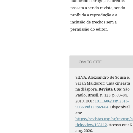
publicado o artigo, os direitos
passam a ser da revista, sendo
proibida a reprodução e a
inclusão de trechos sem a
permissão do editor.
HOW TO CITE
SILVA, Alexsandro de Sousa e.
Sarah Maldoror: uma cineasta
na diáspora.
Revista USP
, São
Paulo, Brasil, n. 123, p. 69–84,
2019. DOI:
10.11606/issn.2316-
9036.v0i123p69-84
. Disponível
em:
https://revistas.usp.br/revusp/a
ticle/view/165112
. Acesso em: 6
aug. 2026.