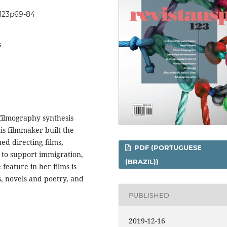
0i123p69-84
s
 filmography synthesis
is filmmaker built the
ed directing films,
PDF (PORTUGUESE
e to support immigration,
(BRAZIL))
eature in her films is
s, novels and poetry, and
PUBLISHED
2019-12-16