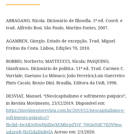
ABBAGANO, Nicola. Dicionário de filosofia. 5ª ed. Coord. e
trad. Alfredo Bosi. São Paulo, Martins Fontes, 2007.
AGAMBEN, Giorgio. Estado de excepção. Trad. Miguel
Freitas da Costa. Lisboa, Edições 70, 2010.
BOBBIO, Norberto; MATTEUCCI, Nicola; PASQUINO,
Gianfranco. Dicionário de política. 11ª ed. Trad. Carmen C.
Varriale; Gaetano Lo Mônaco; João Ferreira;Luís Guerreiro
Pinto Cacais; Renzo Dini. Brasília, Editora da UnB, 1998.
DESVIAT, Manuel. “(Neo)capitalismo e sofrimento psíquico”,
in Revista Movimento, 23/12/2019. Disponível em:
https://movimentorevista.com.br/2019/12/neocapitalismo-e-
sofrimento-psiquico/?
fbclid=IwAR3sNwHplXwXEMhrpZYrF_70GmYsfC7D3V9no-
udzeqB-JXvl5daIIpRgfA
Acesso em: 2/1/2020.