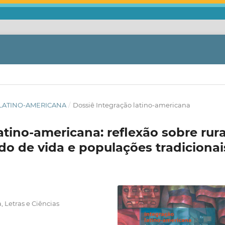
O LATINO-AMERICANA
/
Dossiê Integração latino-americana
tino-americana: reflexão sobre rura
odo de vida e populações tradicionai
, Letras e Ciências