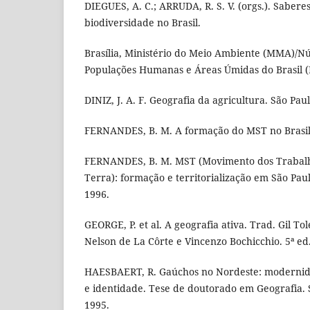
DIEGUES, A. C.; ARRUDA, R. S. V. (orgs.). Saberes
biodiversidade no Brasil.
Brasília, Ministério do Meio Ambiente (MMA)/Nú
Populações Humanas e Áreas Úmidas do Brasil 
DINIZ, J. A. F. Geografia da agricultura. São Paul
FERNANDES, B. M. A formação do MST no Brasil. 
FERNANDES, B. M. MST (Movimento dos Trabalh
Terra): formação e territorialização em São Paul
1996.
GEORGE, P. et al. A geografia ativa. Trad. Gil T
Nelson de La Côrte e Vincenzo Bochicchio. 5ª ed.
HAESBAERT, R. Gaúchos no Nordeste: modernidad
e identidade. Tese de doutorado em Geografia. 
1995.