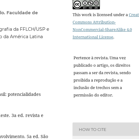
ulo. Faculdade de
This work is licensed under a
Creat
Commons Attribution-
grafia da FFLCH/USP e
NonCommercial-ShareAlike 4.0
 da América Latina
International License
.
Pertence à revista. Uma vez
publicado o artigo, os direitos
passam a ser da revista, sendo
proibida a reprodução e a
inclusão de trechos sem a
il: potencialidades
permissão do editor.
te. 3a ed. revista e
HOW TO CITE
volvimento. 5a ed. São