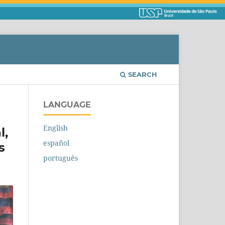
SEARCH
LANGUAGE
English
l,
español
s
português