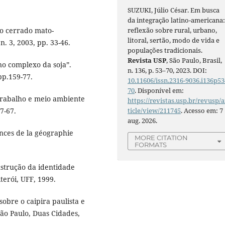
SUZUKI, Júlio César. Em busca
da integração latino-americana
o cerrado mato-
reflexão sobre rural, urbano,
litoral, sertão, modo de vida e
n. 3, 2003, pp. 33-46.
populações tradicionais.
Revista USP
, São Paulo, Brasil,
no complexo da soja”.
n. 136, p. 53–70, 2023. DOI:
pp.159-77.
10.11606/issn.2316-9036.i136p53
70
. Disponível em:
 trabalho e meio ambiente
https://revistas.usp.br/revusp/a
7-67.
ticle/view/211745
. Acesso em: 7
aug. 2026.
ances de la géographie
MORE CITATION
FORMATS
nstrução da identidade
terói, UFF, 1999.
obre o caipira paulista e
São Paulo, Duas Cidades,