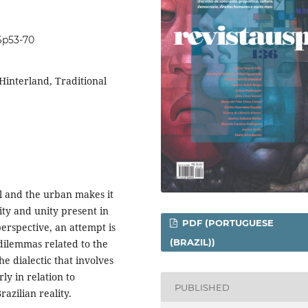
36p53-70
Hinterland, Traditional
l and the urban makes it
ity and unity present in
PDF (PORTUGUESE
erspective, an attempt is
(BRAZIL))
dilemmas related to the
e dialectic that involves
ly in relation to
PUBLISHED
azilian reality.