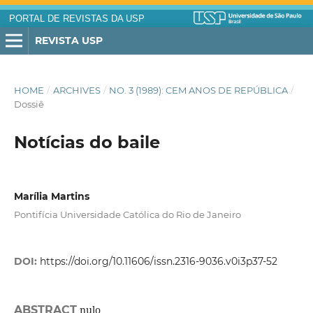
PORTAL DE REVISTAS DA USP
REVISTA USP
HOME
/
ARCHIVES
/
NO. 3 (1989): CEM ANOS DE REPÚBLICA
/
Dossiê
Notícias do baile
Marília Martins
Pontifícia Universidade Católica do Rio de Janeiro
DOI:
https://doi.org/10.11606/issn.2316-9036.v0i3p37-52
ABSTRACT
nulo