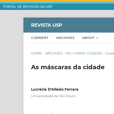
PORTAL DE REVISTAS DA USP
REVISTA USP
CURRENT
ARCHIVES
ABOUT
HOME
/
ARCHIVES
/
NO. 5 (1990): CIDADES
/
Doss
As máscaras da cidade
Lucrécia D'Allesio Ferrara
Universidade de São Paulo