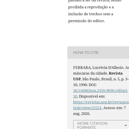
proibida a reprodução e a
inclusão de trechos sem a
permissão do editor.
HOW TO CITE
FERRARA, Lucrécia D'Allesio. A
máscaras da cidade.
Revista
USP
, São Paulo, Brasil, n. 5, p. 3
10, 1990. DOI:
10.11606/issn.2316-9036.v0i5p3-
10
. Disponível em:
https://revistas.usp.br/revusp/a
ticle/view/25521
. Acesso em: 7
aug. 2026.
MORE CITATION
FORMATS