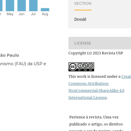
SECTION
Dossiê
LICENSE
Copyright (c) 2023 Revista USP
São Paulo
banismo (FAU) da USP e
This work is licensed under a
Creat
Commons Attribution-
NonCommercial-ShareAlike 4.0
International License
.
Pertence à revista. Uma vez
publicado o artigo, os direitos
passam a ser da revista, sendo