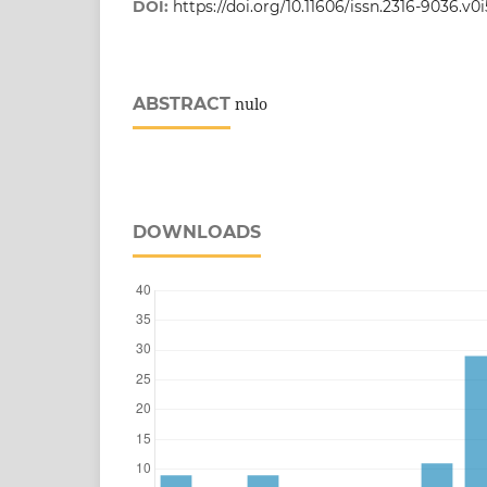
DOI:
https://doi.org/10.11606/issn.2316-9036.v0
ABSTRACT
nulo
DOWNLOADS