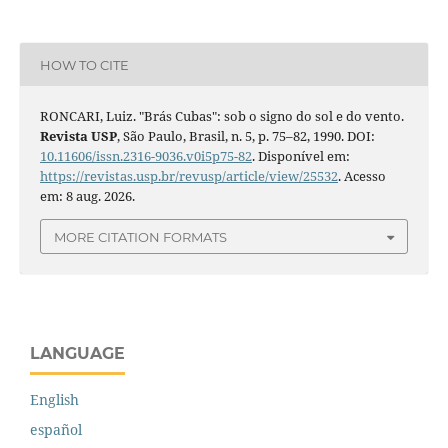
HOW TO CITE
RONCARI, Luiz. "Brás Cubas": sob o signo do sol e do vento.
Revista USP
, São Paulo, Brasil, n. 5, p. 75–82, 1990. DOI:
10.11606/issn.2316-9036.v0i5p75-82
. Disponível em:
https://revistas.usp.br/revusp/article/view/25532
. Acesso
em: 8 aug. 2026.
MORE CITATION FORMATS
LANGUAGE
English
español