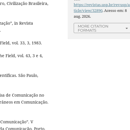
o, Civilização Brasileira,
https://revistas.usp.br/revusp/a
ticle/view/32890
. Acesso em: 8
aug. 2026.
zação”, in Revista
MORE CITATION
.
FORMATS
ld, vol. 33, 3, 1983.
ield, vol. 43, 3 e 4,
ntíficas. São Paulo,
isa de Comunicação no
mporâneos em Comunicação.
a Comunicação”. V
da Comunicação. Porto,