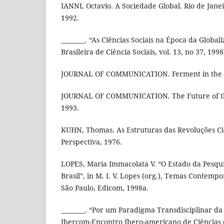
IANNI, Octavio. A Sociedade Global. Rio de Janeir
1992.
________. “As Ciências Sociais na Época da Globali
Brasileira de Ciência Sociais, vol. 13, no 37, 1998
JOURNAL OF COMMUNICATION. Ferment in the Fie
JOURNAL OF COMMUNICATION. The Future of the F
1993.
KUHN, Thomas. As Estruturas das Revoluções Cie
Perspectiva, 1976.
LOPES, Maria Immacolata V. “O Estado da Pesqu
Brasil”, in M. I. V. Lopes (org.), Temas Conte
São Paulo, Edicom, 1998a.
________. “Por um Paradigma Transdisciplinar d
Ibercom-Encontro Ibero-americano de Ciências 