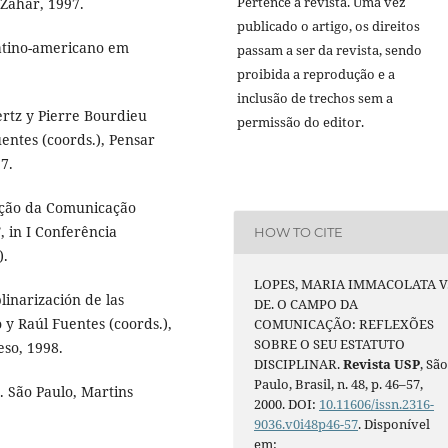
Pertence à revista. Uma vez
 Zahar, 1997.
publicado o artigo, os direitos
tino-americano em
passam a ser da revista, sendo
proibida a reprodução e a
inclusão de trechos sem a
rtz y Pierre Bourdieu
permissão do editor.
uentes (coords.), Pensar
7.
ição da Comunicação
 in I Conferência
HOW TO CITE
).
LOPES, MARIA IMMACOLATA V
linarización de las
DE. O CAMPO DA
 y Raúl Fuentes (coords.),
COMUNICAÇÃO: REFLEXÕES
SOBRE O SEU ESTATUTO
eso, 1998.
DISCIPLINAR.
Revista USP
, Sã
Paulo, Brasil, n. 48, p. 46–57,
 São Paulo, Martins
2000. DOI:
10.11606/issn.2316-
9036.v0i48p46-57
. Disponível
em: