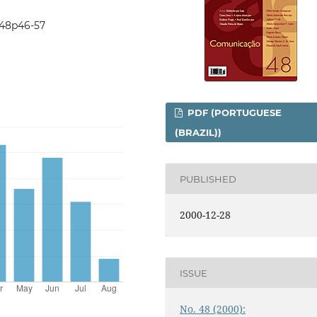
0i48p46-57
PDF (PORTUGUESE
(BRAZIL))
PUBLISHED
2000-12-28
ISSUE
No. 48 (2000):