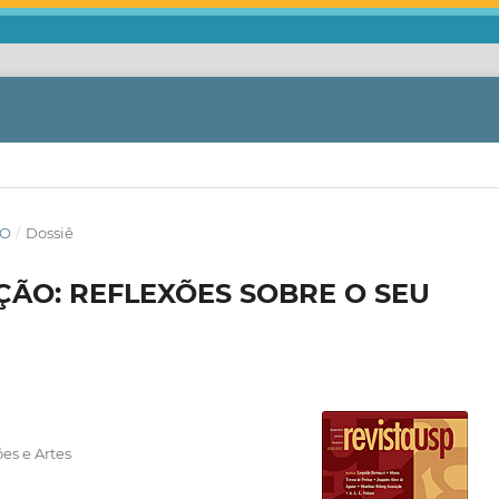
ÃO
/
Dossiê
ÃO: REFLEXÕES SOBRE O SEU
es e Artes