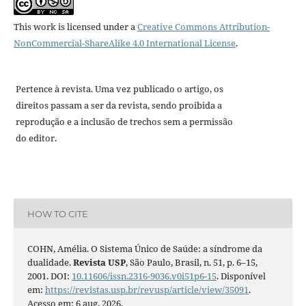
This work is licensed under a
Creative Commons Attribution-
NonCommercial-ShareAlike 4.0 International License
.
Pertence à revista. Uma vez publicado o artigo, os
direitos passam a ser da revista, sendo proibida a
reprodução e a inclusão de trechos sem a permissão
do editor.
HOW TO CITE
COHN, Amélia. O Sistema Único de Saúde: a síndrome da
dualidade.
Revista USP
, São Paulo, Brasil, n. 51, p. 6–15,
2001. DOI:
10.11606/issn.2316-9036.v0i51p6-15
. Disponível
em:
https://revistas.usp.br/revusp/article/view/35091
.
Acesso em: 6 aug. 2026.