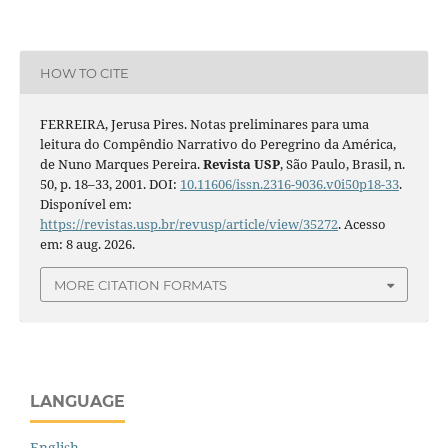
HOW TO CITE
FERREIRA, Jerusa Pires. Notas preliminares para uma
leitura do Compêndio Narrativo do Peregrino da América,
de Nuno Marques Pereira.
Revista USP
, São Paulo, Brasil, n.
50, p. 18–33, 2001. DOI:
10.11606/issn.2316-9036.v0i50p18-33
.
Disponível em:
https://revistas.usp.br/revusp/article/view/35272
. Acesso
em: 8 aug. 2026.
MORE CITATION FORMATS
LANGUAGE
English