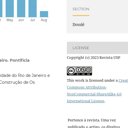
SECTION
Dossiê
LICENSE
Copyright (c) 2023 Revista USP
iro. Pontifícia
idade do Rio de Janeiro e
This work is licensed under a
Creat
A Construção de Os
Commons Attribution-
NonCommercial-ShareAlike 4.0
International License
.
Pertence à revista. Uma vez
publicado o artigo, os direitos