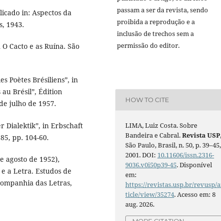
passam a ser da revista, sendo
icado in: Aspectos da
proibida a reprodução e a
s, 1943.
inclusão de trechos sem a
permissão do editor.
 O Cacto e as Ruína. São
s Poètes Brésiliens”, in
au Brésil”, Édition
HOW TO CITE
de julho de 1957.
r Dialektik”, in Erbschaft
LIMA, Luiz Costa. Sobre
Bandeira e Cabral.
Revista USP
85, pp. 104-60.
São Paulo, Brasil, n. 50, p. 39–45
2001. DOI:
10.11606/issn.2316-
e agosto de 1952),
9036.v0i50p39-45
. Disponível
 e a Letra. Estudos de
em:
, Companhia das Letras,
https://revistas.usp.br/revusp/a
ticle/view/35274
. Acesso em: 8
aug. 2026.
MORE CITATION