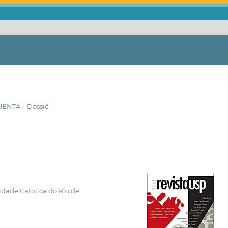
QUENTA
/
Dossiê
idade Católica do Rio de