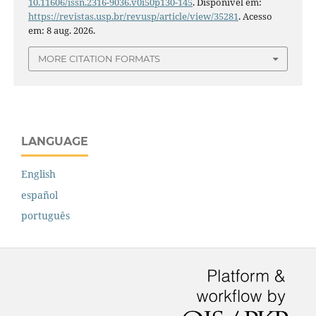
10.11606/issn.2316-9036.v0i50p130-145
. Disponível em:
https://revistas.usp.br/revusp/article/view/35281
. Acesso
em: 8 aug. 2026.
MORE CITATION FORMATS
LANGUAGE
English
español
português