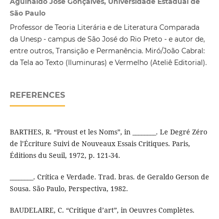
Aguinaldo José Gonçalves, Universidade Estadual de
São Paulo
Professor de Teoria Literária e de Literatura Comparada
da Unesp - campus de São José do Rio Preto - e autor de,
entre outros, Transição e Permanência. Miró/João Cabral:
da Tela ao Texto (Iluminuras) e Vermelho (Ateliê Editorial).
REFERENCES
BARTHES, R. “Proust et les Noms”, in ________. Le Degré Zéro
de l’Écriture Suivi de Nouveaux Essais Critiques. Paris,
Éditions du Seuil, 1972, p. 121-34.
________. Crítica e Verdade. Trad. bras. de Geraldo Gerson de
Sousa. São Paulo, Perspectiva, 1982.
BAUDELAIRE, C. “Critique d’art”, in Oeuvres Complètes.