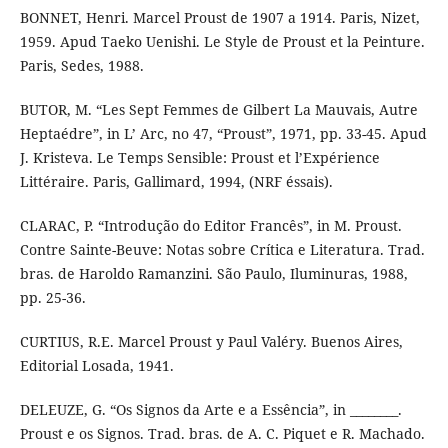
BONNET, Henri. Marcel Proust de 1907 a 1914. Paris, Nizet,
1959. Apud Taeko Uenishi. Le Style de Proust et la Peinture.
Paris, Sedes, 1988.
BUTOR, M. “Les Sept Femmes de Gilbert La Mauvais, Autre
Heptaédre”, in L’ Arc, no 47, “Proust”, 1971, pp. 33-45. Apud
J. Kristeva. Le Temps Sensible: Proust et l’Expérience
Littéraire. Paris, Gallimard, 1994, (NRF éssais).
CLARAC, P. “Introdução do Editor Francês”, in M. Proust.
Contre Sainte-Beuve: Notas sobre Crítica e Literatura. Trad.
bras. de Haroldo Ramanzini. São Paulo, Iluminuras, 1988,
pp. 25-36.
CURTIUS, R.E. Marcel Proust y Paul Valéry. Buenos Aires,
Editorial Losada, 1941.
DELEUZE, G. “Os Signos da Arte e a Essência”, in ________.
Proust e os Signos. Trad. bras. de A. C. Piquet e R. Machado.