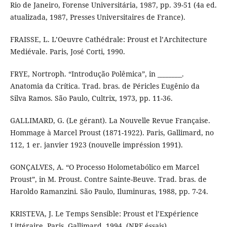
Rio de Janeiro, Forense Universitária, 1987, pp. 39-51 (4a ed.
atualizada, 1987, Presses Universitaires de France).
FRAISSE, L. L’Oeuvre Cathédrale: Proust et l’Architecture
Mediévale. Paris, José Corti, 1990.
FRYE, Nortroph. “Introdução Polêmica”, in ________.
Anatomia da Crítica. Trad. bras. de Péricles Eugênio da
Silva Ramos. São Paulo, Cultrix, 1973, pp. 11-36.
GALLIMARD, G. (Le gérant). La Nouvelle Revue Française.
Hommage à Marcel Proust (1871-1922). Paris, Gallimard, no
112, 1 er. janvier 1923 (nouvelle impréssion 1991).
GONÇALVES, A. “O Processo Holometabólico em Marcel
Proust”, in M. Proust. Contre Sainte-Beuve. Trad. bras. de
Haroldo Ramanzini. São Paulo, Iluminuras, 1988, pp. 7-24.
KRISTEVA, J. Le Temps Sensible: Proust et l’Expérience
Littéraire. Paris, Gallimard, 1994, (NRF éssais).