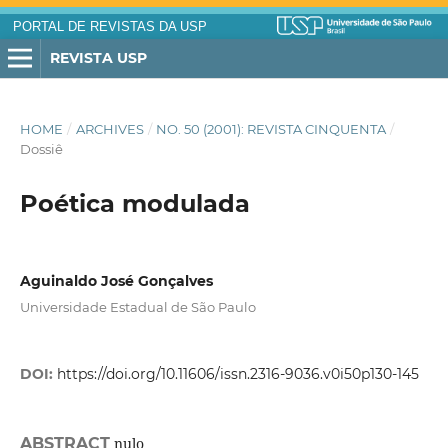
PORTAL DE REVISTAS DA USP
REVISTA USP
HOME
/
ARCHIVES
/
NO. 50 (2001): REVISTA CINQUENTA
/
Dossiê
Poética modulada
Aguinaldo José Gonçalves
Universidade Estadual de São Paulo
DOI:
https://doi.org/10.11606/issn.2316-9036.v0i50p130-145
ABSTRACT
nulo