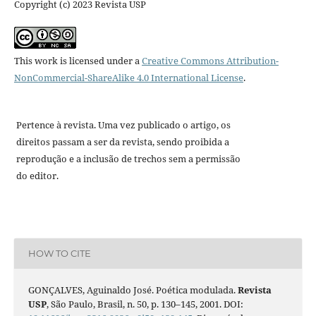
Copyright (c) 2023 Revista USP
This work is licensed under a
Creative Commons Attribution-
NonCommercial-ShareAlike 4.0 International License
.
Pertence à revista. Uma vez publicado o artigo, os
direitos passam a ser da revista, sendo proibida a
reprodução e a inclusão de trechos sem a permissão
do editor.
HOW TO CITE
GONÇALVES, Aguinaldo José. Poética modulada.
Revista
USP
, São Paulo, Brasil, n. 50, p. 130–145, 2001. DOI: