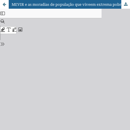
MEVIR e as moradias de população que viveem extrema pobreza nas áreas rurais: o programa “Emergência Habitacional Rural”