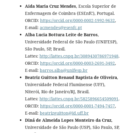
Aida Maria Cruz Mendes
, Escola Superior de
Enfermagem de Coimbra (ESEnfC), Portugal.
ORCID:
https://orcid.org/0000-0002-1992-9632
,
E-mail:
acmendes@esenfc.pt
Alba Lucia Bottura Leite de Barros
,
Universidade Federal de São Paulo (UNIFESP),
São Paulo, SP, Brasil.
Lattes:
http://lattes.cnpq.br/3089430786971948
.
ORCID:
https://orcid.org/0000-0003-2691-3492
,
E-mail:
barros.alba@unifesp.br
Beatriz Guitton Renaud Baptista de Oliveira
,
Universidade Federal Fluminense (UFF),
Niterói, Rio de Janeiro/RJ, Brasil.
Lattes:
http://lattes.cnpq.br/5825896654509091
.
ORCID:
https://orcid.org/0000-0001-7494-7457
,
E-mail:
beatrizguitton@id.uff.br
Diná de Almeida Lopes Monteiro da Cruz
,
Universidade de São Paulo (USP), São Paulo, SP,