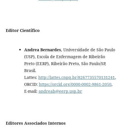
Editor Científico
Andrea Bernardes
, Universidade de São Paulo
(USP), Escola de Enfermagem de Ribeirão
Preto (EERP), Ribeirão Preto, São Paulo/SP,
Brasil.
Lattes:
http://lattes.cnpq.br/8267735570131241
,
ORCID:
https://orcid.org/0000-0002-9861-2050
,
E-mail:
andreab@eerp.usp.br
Editores Associados Internos