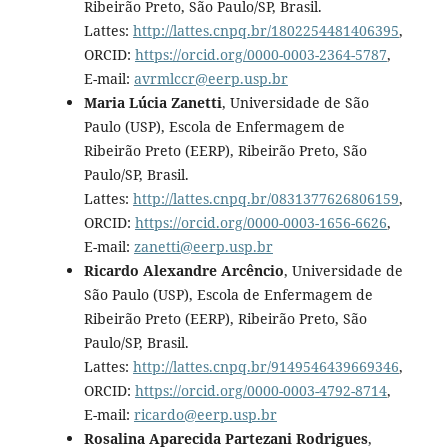
Ribeirão Preto, São Paulo/SP, Brasil.
Lattes:
http://lattes.cnpq.br/1802254481406395
,
ORCID:
https://orcid.org/0000-0003-2364-5787
,
E-mail:
avrmlccr@eerp.usp.br
Maria Lúcia Zanetti
, Universidade de São
Paulo (USP), Escola de Enfermagem de
Ribeirão Preto (EERP), Ribeirão Preto, São
Paulo/SP, Brasil.
Lattes:
http://lattes.cnpq.br/0831377626806159
,
ORCID:
https://orcid.org/0000-0003-1656-6626
,
E-mail:
zanetti@eerp.usp.br
Ricardo Alexandre Arcêncio
, Universidade de
São Paulo (USP), Escola de Enfermagem de
Ribeirão Preto (EERP), Ribeirão Preto, São
Paulo/SP, Brasil.
Lattes:
http://lattes.cnpq.br/9149546439669346
,
ORCID:
https://orcid.org/0000-0003-4792-8714
,
E-mail:
ricardo@eerp.usp.br
Rosalina Aparecida Partezani Rodrigues
,