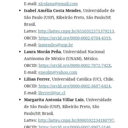
E-mail:
xicolana@gmail.com
Isabel Amélia Costa Mendes
, Universidade de
São Paulo (USP), Ribeirão Preto, São Paulo/SP,
Brasil.
Lattes:
http://lattes.cnpq.br/6510312571379213
.
ORCID:
https://orcid.org/0000-0002-0704-4319
,
E-mail:
iamendes@usp.br
Laura Morán Peña
, Universidad Nacional
Autónoma de México (UNAM), México.
ORCID:
https://orcid.org/0000-0002-7072-742X
,
E-mail:
eneolm@yahoo.com
Lilian Ferrer
, Universidad Católica (UC), Chile.
ORCID:
https://orcid.org/0000-0002-3607-6424
,
E-mail:
lferrerl@uc.cl
Margarita Antonia Villar Luis
, Universidade
de São Paulo (USP), Ribeirão Preto, São
Paulo/SP, Brasil.
Lattes:
http://lattes.cnpq.br/8900592234180797
.
ORCID:
https://orcid.org/0000-0002-9907-5146
,