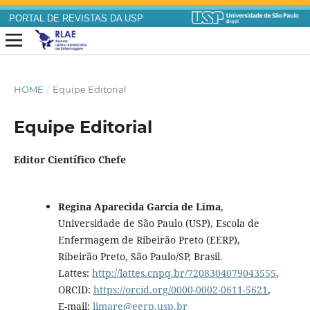
PORTAL DE REVISTAS DA USP
HOME
/
Equipe Editorial
Equipe Editorial
Editor Científico Chefe
Regina Aparecida Garcia de Lima
,
Universidade de São Paulo (USP), Escola de
Enfermagem de Ribeirão Preto (EERP),
Ribeirão Preto, São Paulo/SP, Brasil.
Lattes:
http://lattes.cnpq.br/7208304079043555
,
ORCID:
https://orcid.org/0000-0002-0611-5621
,
E-mail:
limare@eerp.usp.br