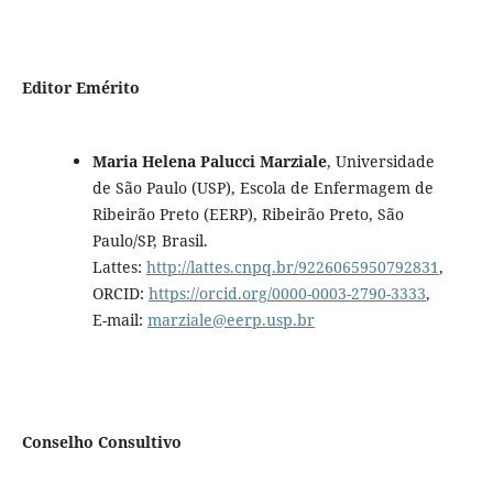
Editor Emérito
Maria Helena Palucci Marziale
, Universidade
de São Paulo (USP), Escola de Enfermagem de
Ribeirão Preto (EERP), Ribeirão Preto, São
Paulo/SP, Brasil.
Lattes:
http://lattes.cnpq.br/9226065950792831
,
ORCID:
https://orcid.org/0000-0003-2790-3333
,
E-mail:
marziale@eerp.usp.br
Conselho Consultivo