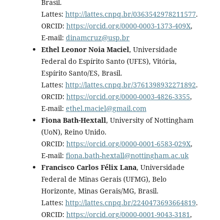
Brasil.
Lattes:
http://lattes.cnpq.br/0363542978211577
.
ORCID:
https://orcid.org/0000-0003-1373-409X
,
E-mail:
dinamcruz@usp.br
Ethel Leonor Noia Maciel
, Universidade
Federal do Espírito Santo (UFES), Vitória,
Espírito Santo/ES, Brasil.
Lattes:
http://lattes.cnpq.br/3761398932271892
.
ORCID:
https://orcid.org/0000-0003-4826-3355
,
E-mail:
ethel.maciel@gmail.com
Fiona Bath-Hextall
, University of Nottingham
(UoN), Reino Unido.
ORCID:
https://orcid.org/0000-0001-6583-029X
,
E-mail:
fiona.bath-hextall@nottingham.ac.uk
Francisco Carlos Félix Lana
, Universidade
Federal de Minas Gerais (UFMG), Belo
Horizonte, Minas Gerais/MG, Brasil.
Lattes:
http://lattes.cnpq.br/2240473693664819
.
ORCID:
https://orcid.org/0000-0001-9043-3181
,