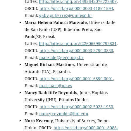
Lattes:
http://lattes.cnpq.br/4595643076722509
.
ORCID:
https://orcid.org/0000-0003-4189-1594
,
E-mail:
gaby.gutierrez@unifesp.br
Maria Helena Palucci Marziale
, Universidade
de São Paulo (USP), Ribeirão Preto, São
Paulo/SP, Brasil.
Lattes:
http://lattes.cnpq.br/9226065950792831
.
ORCID:
https://orcid.org/0000-0003-2790-3333
,
E-mail:
marziale@eerp.usp.br
Miguel Richart-Martínez
, Universidad de
Alicante (UA), Espanha.
ORCID:
https://orcid.org/0000-0001-6890-3001
,
E-mail:
m.richart@ua.es
Nancy Radcliffe Reynolds
, Johns Hopkins
University (JHU), Estados Unidos.
ORCID:
https://orcid.org/0000-0002-5023-1953
,
E-mail:
nancy.reynolds@jhu.edu
Nora Kearney
, University of Surrey, Reino
Unido. ORCID:
https://orcid.org/0000-0001-8088-