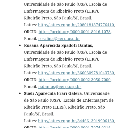
Universidade de São Paulo (USP), Escola de
Enfermagem de Ribeirão Preto (EERP),
Ribeirão Preto, São Paulo/SP, Brasil.
Lattes:
http://lattes.cnpq.br/2080181874776410
,
ORCID:
https://orcid.org/0000-0001-8916-1078
,
E-mail:
rosalina@eerp.usp.br
Rosana Aparecida Spadoti Dantas
,
Universidade de São Paulo (USP), Escola de
Enfermagem de Ribeirão Preto (EERP),
Ribeirão Preto, São Paulo/SP, Brasil.
Lattes:
http://lattes.cnpq.br/3660309781043730
,
ORCID:
https://orcid.org/0000-0002-3050-7000
,
E-mail:
rsdantas@eerp.usp.br
Sueli Aparecida Frari Galera
, Universidade
de São Paulo (USP), Escola de Enfermagem de
Ribeirão Preto (EERP), Ribeirão Preto, São
Paulo/SP, Brasil.
Lattes:
http://lattes.cnpq.br/8446613919906130
,
ORCID:
https://orcid.org/0000-0001-7974-9214
,