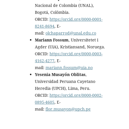
Nacional de Colombia (UNAL),
Bogotá, Colômbia.
ORCID:
https://orcid.org/0000-0001-
8241-8694
, E-
mail:
olchaparrod@unal.edu.co
Mariann Fossum
, Universitetet i
Agder (UiA), Kristiansand, Noruega.
ORCID:
https://orcid.org/0000-0003-
4162-4277
, E-
mail:
mariann.fossum@uia.no
Yesenia Musayón Oblitas
,
Universidad Peruana Cayetano
Heredia (UPCH), Lima, Peru.
ORCID:
https://orcid.org/0000-0002-
0895-4605
, E-
mail:
flor.musayon@upch.pe