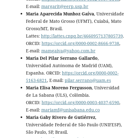
E-mail:
margarit@eerp.usp.br
Maria Aparecida Munhoz Gaíva
, Universidade
Federal de Mato Grosso (UFMT), Cuiabá, Mato
Grosso/MT, Brasil.
Lattes:
http://lattes.cnpq.br/4660957137805739
.
ORCID:
https://orcid.org/0000-0002-8666-9738
,
E-mail:
mamgaiva@yahoo.com.br
Maria Del Pilar Serrano Gallardo
,
Universidad Autónoma de Madrid (UAM),
Espanha. ORCID:
https://orcid.org/0000-0002-
5163-6821
, E-mail:
pilar.serrano@uam.es
Maria Elisa Moreno Fergusson
, Universidad
de La Sabana (ULS), Colômbia.
ORCID:
https://orcid.org/0000-0003-4037-6590
,
E-mail:
mariamf@unisabana.edu.co
Maria Gaby Rivero de Gutiérrez
,
Universidade Federal de São Paulo (UNIFESP),
São Paulo, SP, Brasil.