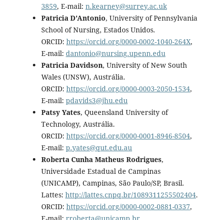
3859
, E-mail:
n.kearney@surrey.ac.uk
Patricia D'Antonio
, University of Pennsylvania
School of Nursing, Estados Unidos.
ORCID:
https://orcid.org/0000-0002-1040-264X
,
E-mail:
dantonio@nursing.upenn.edu
Patricia Davidson
, University of New South
Wales (UNSW), Austrália.
ORCID:
https://orcid.org/0000-0003-2050-1534
,
E-mail:
pdavids3@jhu.edu
Patsy Yates
, Queensland University of
Technology, Austrália.
ORCID:
https://orcid.org/0000-0001-8946-8504
,
E-mail:
p.yates@qut.edu.au
Roberta Cunha Matheus Rodrigues
,
Universidade Estadual de Campinas
(UNICAMP), Campinas, São Paulo/SP, Brasil.
Lattes:
http://lattes.cnpq.br/1089311255502404
.
ORCID:
https://orcid.org/0000-0002-0881-0337
,
E-mail:
rroberta@unicamp.br