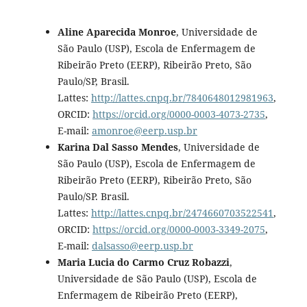
Aline Aparecida Monroe
, Universidade de
São Paulo (USP), Escola de Enfermagem de
Ribeirão Preto (EERP), Ribeirão Preto, São
Paulo/SP, Brasil.
Lattes:
http://lattes.cnpq.br/7840648012981963
,
ORCID:
https://orcid.org/0000-0003-4073-2735
,
E-mail:
amonroe@eerp.usp.br
Karina Dal Sasso Mendes
, Universidade de
São Paulo (USP), Escola de Enfermagem de
Ribeirão Preto (EERP), Ribeirão Preto, São
Paulo/SP. Brasil.
Lattes:
http://lattes.cnpq.br/2474660703522541
,
ORCID:
https://orcid.org/0000-0003-3349-2075
,
E-mail:
dalsasso@eerp.usp.br
Maria Lucia do Carmo Cruz Robazzi
,
Universidade de São Paulo (USP), Escola de
Enfermagem de Ribeirão Preto (EERP),