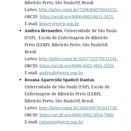
Ribeirão Preto, São Paulo/SP, Brasil.
Lattes:
http://lattes.cnpq.br/7208304079043555
,
ORCID:
https://orcid.org/0000-0002-0611-5621
,
E-mail:
limare@eerp.usp.br
Andrea Bernardes
, Universidade de São Paulo
(USP), Escola de Enfermagem de Ribeirão
Preto (EERP), Ribeirão Preto, São Paulo/SP,
Brasil.
Lattes:
http://lattes.cnpq.br/8267735570131241
,
ORCID:
https://orcid.org/0000-0002-9861-2050
,
E-mail:
andreab@eerp.usp.br
Rosana Aparecida Spadoti Dantas
,
Universidade de São Paulo (USP), Escola de
Enfermagem de Ribeirão Preto (EERP),
Ribeirão Preto, São Paulo/SP, Brasil.
Lattes:
http://lattes.cnpq.br/3660309781043730
,
ORCID:
https://orcid.org/0000-0002-3050-7000
,
E-mail:
rsdantas@eerp.usp.br