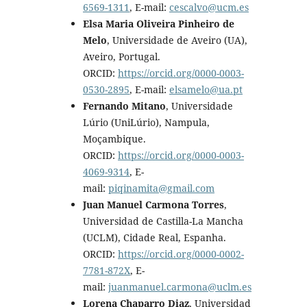
6569-1311
, E-mail:
cescalvo@ucm.es
Elsa Maria Oliveira Pinheiro de
Melo
, Universidade de Aveiro (UA),
Aveiro, Portugal.
ORCID:
https://orcid.org/0000-0003-
0530-2895
, E-mail:
elsamelo@ua.pt
Fernando Mitano
, Universidade
Lúrio (UniLúrio), Nampula,
Moçambique.
ORCID:
https://orcid.org/0000-0003-
4069-9314
, E-
mail:
piqinamita@gmail.com
Juan Manuel Carmona Torres
,
Universidad de Castilla-La Mancha
(UCLM), Cidade Real, Espanha.
ORCID:
https://orcid.org/0000-0002-
7781-872X
, E-
mail:
juanmanuel.carmona@uclm.es
Lorena Chaparro Diaz
, Universidad