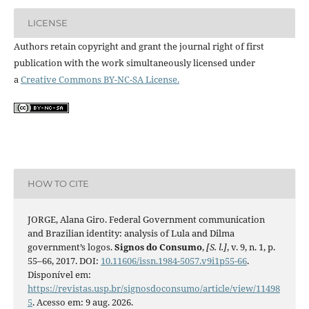
LICENSE
Authors retain copyright and grant the journal right of first
publication with the work simultaneously licensed under
a
Creative Commons BY-NC-SA License.
HOW TO CITE
JORGE, Alana Giro. Federal Government communication
and Brazilian identity: analysis of Lula and Dilma
government’s logos.
Signos do Consumo
,
[S. l.]
, v. 9, n. 1, p.
55–66, 2017. DOI:
10.11606/issn.1984-5057.v9i1p55-66
.
Disponível em:
https://revistas.usp.br/signosdoconsumo/article/view/11498
5
. Acesso em: 9 aug. 2026.