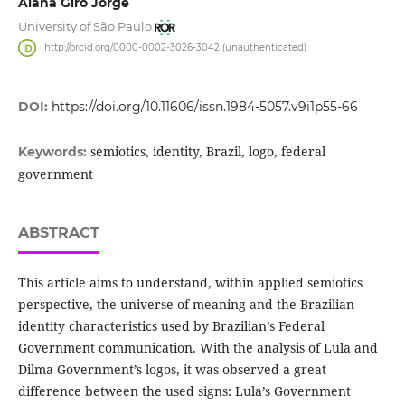
Alana Giro Jorge
University of São Paulo
http://orcid.org/0000-0002-3026-3042 (unauthenticated)
DOI:
https://doi.org/10.11606/issn.1984-5057.v9i1p55-66
semiotics, identity, Brazil, logo, federal
Keywords:
government
ABSTRACT
This article aims to understand, within applied semiotics
perspective, the universe of meaning and the Brazilian
identity characteristics used by Brazilian’s Federal
Government communication. With the analysis of Lula and
Dilma Government’s logos, it was observed a great
difference between the used signs: Lula’s Government