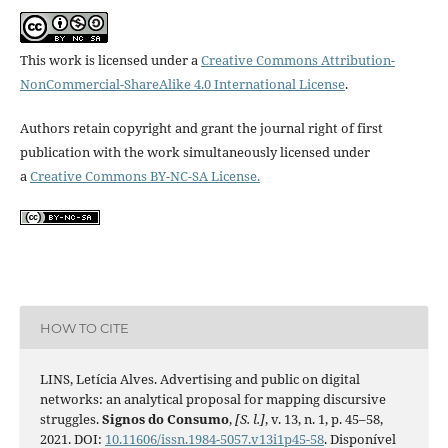
This work is licensed under a
Creative Commons Attribution-
NonCommercial-ShareAlike 4.0 International License
.
Authors retain copyright and grant the journal right of first
publication with the work simultaneously licensed under
a
Creative Commons BY-NC-SA License.
HOW TO CITE
LINS, Letícia Alves. Advertising and public on digital
networks: an analytical proposal for mapping discursive
struggles.
Signos do Consumo
,
[S. l.]
, v. 13, n. 1, p. 45–58,
2021. DOI:
10.11606/issn.1984-5057.v13i1p45-58
. Disponível