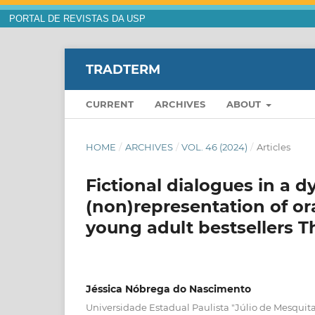
PORTAL DE REVISTAS DA USP
TRADTERM
CURRENT
ARCHIVES
ABOUT
HOME
/
ARCHIVES
/
VOL. 46 (2024)
/
Articles
Fictional dialogues in a dy
(non)representation of ora
young adult bestsellers T
Jéssica Nóbrega do Nascimento
Universidade Estadual Paulista "Júlio de Mesquita