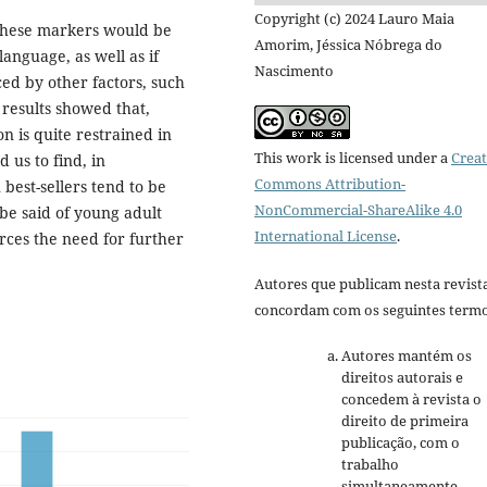
Copyright (c) 2024 Lauro Maia
f these markers would be
Amorim, Jéssica Nóbrega do
anguage, as well as if
Nascimento
ed by other factors, such
results showed that,
n is quite restrained in
This work is licensed under a
Creat
 us to find, in
Commons Attribution-
best-sellers tend to be
NonCommercial-ShareAlike 4.0
be said of young adult
International License
.
rces the need for further
Autores que publicam nesta revist
concordam com os seguintes termo
Autores mantém os
direitos autorais e
concedem à revista o
direito de primeira
publicação, com o
trabalho
simultaneamente