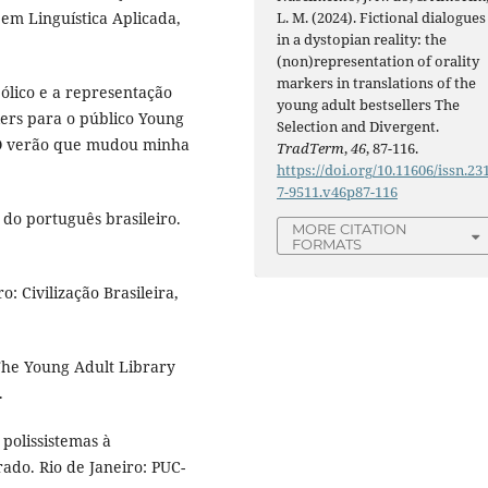
L. M. (2024). Fictional dialogues
 em Linguística Aplicada,
in a dystopian reality: the
(non)representation of orality
markers in translations of the
ólico e a representação
young adult bestsellers The
lers para o público Young
Selection and Divergent.
 O verão que mudou minha
TradTerm
,
46
, 87-116.
https://doi.org/10.11606/issn.23
7-9511.v46p87-116
do português brasileiro.
MORE CITATION
FORMATS
o: Civilização Brasileira,
The Young Adult Library
.
polissistemas à
rado. Rio de Janeiro: PUC-