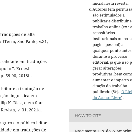
inicial nesta revista.
Autores têm permissã
são estimulados a
publicar e distribuir 
trabalho online (ex.:
repositórios
traduções de alta
institucionais ou na s
radTerm, São Paulo, v.31,
página pessoal) a
qualquer ponto antes
durante o processo
oralidade em traduções
editorial, já que isso 
gerar alterações
popular”: Ernest
produtivas, bem com
 p. 59-90, 2018b.
aumentar o impacto e
citação do trabalho
leitor e a tradução de
publicado (Veja
O Efe
ação linguística em
do Acesso Livre
).
lip K. Dick, e em Star
evista, v. 31, 2021a.
HOW TO CITE
guro e o público leitor
alidade em traduções de
Nascimento, J. N. do, & Amorim