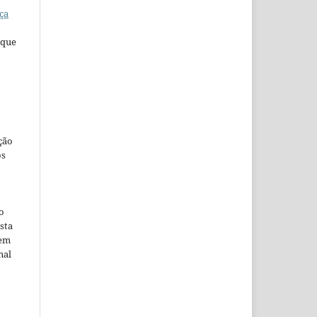
ça
que
ção
os
o
sta
 em
nal