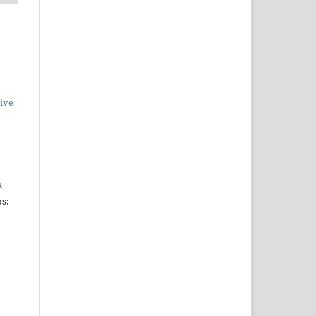
ive
a
s: