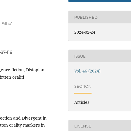
PUBLISHED
 Filho"
2024-02-24
p87-116
ISSUE
genre fiction, Distopian
Vol. 46 (2024)
rtten oraliti
SECTION
Articles
ection and Divergent in
itten orality markers in
LICENSE