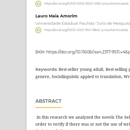
https://orcid.org/0009-0003-9502-1065 (unauthenticated)
Lauro Maia Amorim
Universidade Estadual Paulista "Julio de Mesquita
https://orcid.org/0000-0001-9141-9840 (unauthenticated)
DOI:
https://doi.org/10.11606/issn.2317-9511.v46
Best-seller young adult, Best-selling 
Keywords:
genere, Sociolinguistic appied to translation, Wri
ABSTRACT
In this research we analyzed the novels The Sel
order to verify if there was or not the use of wr