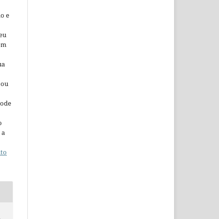
o e
seu
 em
ua
 ou
pode
o
 a
ito
,