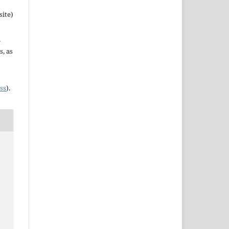
site)
n
s, as
ss
).