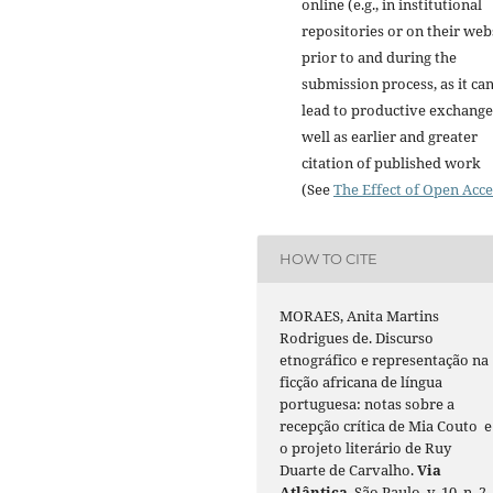
online (e.g., in institutional
repositories or on their web
prior to and during the
submission process, as it ca
lead to productive exchange
well as earlier and greater
citation of published work
(See
The Effect of Open Acce
HOW TO CITE
MORAES, Anita Martins
Rodrigues de. Discurso
etnográfico e representação na
ficção africana de língua
portuguesa: notas sobre a
recepção crítica de Mia Couto e
o projeto literário de Ruy
Duarte de Carvalho.
Via
Atlântica
, São Paulo, v. 10, n. 2,