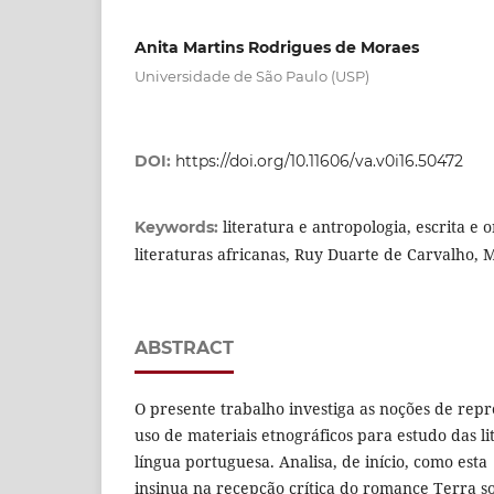
Anita Martins Rodrigues de Moraes
Universidade de São Paulo (USP)
DOI:
https://doi.org/10.11606/va.v0i16.50472
literatura e antropologia, escrita e 
Keywords:
literaturas africanas, Ruy Duarte de Carvalho, 
ABSTRACT
O presente trabalho investiga as noções de rep
uso de materiais etnográficos para estudo das li
língua portuguesa. Analisa, de início, como esta
insinua na recepção crítica do romance Terra s