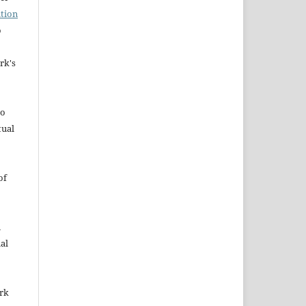
tion
o
rk's
to
tual
of
n
al
ork