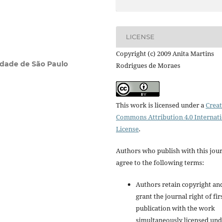
LICENSE
Copyright (c) 2009 Anita Martins
idade de São Paulo
Rodrigues de Moraes
This work is licensed under a
Creat
Commons Attribution 4.0 Internat
License
.
Authors who publish with this jou
agree to the following terms:
Authors retain copyright an
grant the journal right of fir
publication with the work
simultaneously licensed un