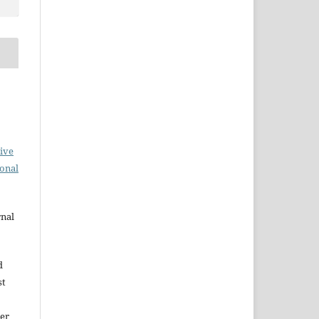
ive
ional
rnal
d
st
der