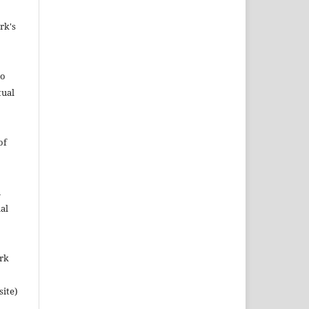
rk's
to
tual
of
n
al
ork
site)