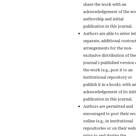
share the work with an
acknowledgement of the wo
authorship and initial
publication in this journal.
Authors are able to enter in
separate, additional contrac
arrangements for the non-
exclusive distribution of the
journal's published version 
the work (e.g., post it to an
institutional repository or
publish it in a book), with a
acknowledgement of its initi
publication in this journal.
Authors are permitted and
encouraged to post their w
online (e.g., in institutional
repositories or on their web
prior to and during the