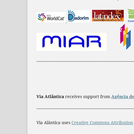
______________________________________________________
Via Atlântica
receives support from
Agência de
______________________________________________________
Via Alântica uses
Creative Commons Attribution
_____________________________________________________