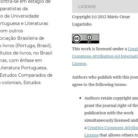
contra-se em estágio de
LICENSE
aratistas da
do da Universidade
Copyright (c) 2012 Mário César
ortuguesa e Literaturas
Lugarinho
 Com outros
ciação Brasileira de
ivros (Portuga, Brasil),
This work is licensed under a
Creat
tulos de livros, no Brasil
Commons Attribution 4.0 Internat
etras, com ênfase em
License
.
Literatura Portuguesa,
: Estudos Comparados de
Authors who publish with this jou
-coloniais, Estudos
agree to the following terms:
Authors retain copyright an
grant the journal right of fir
publication with the work
simultaneously licensed un
a
Creative Commons Attribu
License
that allows others t