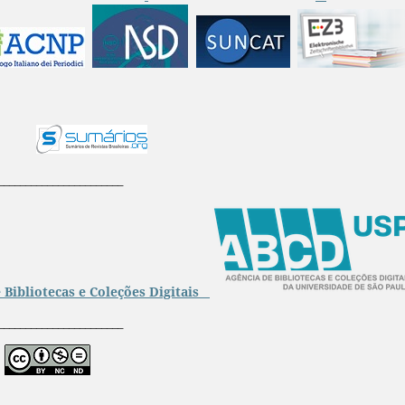
_______________________
 Bibliotecas e Coleções Digitais
_______________________
_______________________