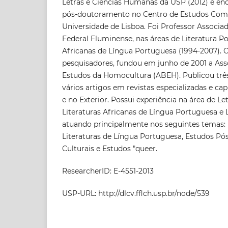
Letras e Ciências Humanas da USP (2012) e en
pós-doutoramento no Centro de Estudos Comp
Universidade de Lisboa. Foi Professor Associa
Federal Fluminense, nas áreas de Literatura P
Africanas de Língua Portuguesa (1994-2007).
pesquisadores, fundou em junho de 2001 a Asso
Estudos da Homocultura (ABEH). Publicou três l
vários artigos em revistas especializadas e capí
e no Exterior. Possui experiência na área de L
Literaturas Africanas de Língua Portuguesa e 
atuando principalmente nos seguintes temas
Literaturas de Língua Portuguesa, Estudos Pós
Culturais e Estudos "queer.
ResearcherID: E-4551-2013
USP-URL: http://dlcv.fflch.usp.br/node/539