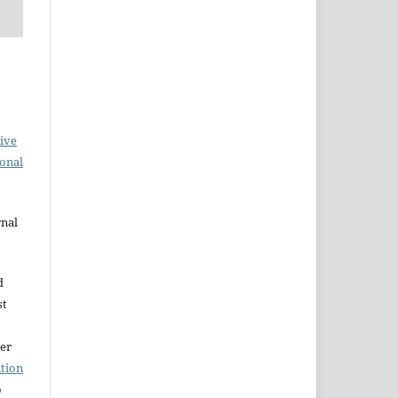
ive
ional
rnal
d
st
der
tion
o