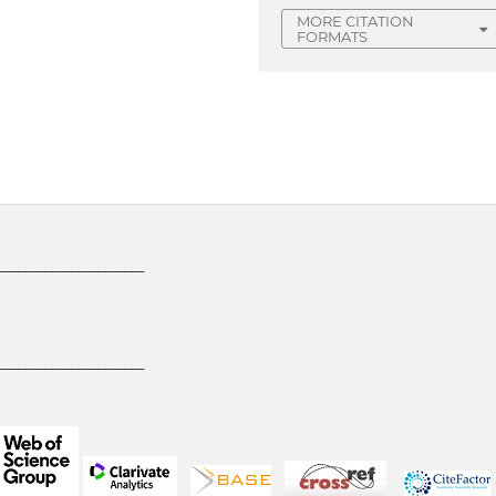
MORE CITATION
FORMATS
______________________
______________________