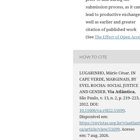
submission process, as it ca
lead to productive exchange
well as earlier and greater
citation of published work
(See
The Effect of Open Acce
HOW TO CITE
LUGARINHO, Mário César. IN
CAPE VERDE, MARGINAIS, BY
EVEL ROCHA: SOCIAL JUSTICE
AND GENDER.
Via Atlântica
,
São Paulo, v. 13, n. 2, p. 219–223,
2012. DOI:
10.11606/va.v0i22.51699
.
Disponível em:
https://revistas.usp.br/viaatlant
ca/article/view/51699
. Acesso
em: 7 aug. 2026.