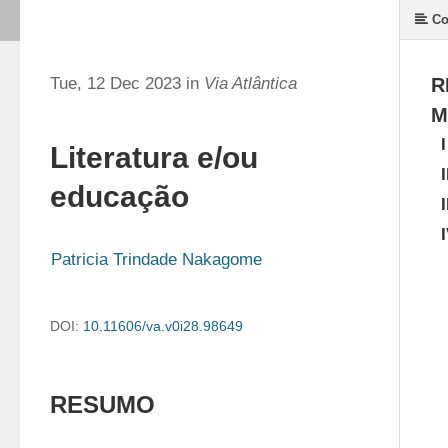
Co
Tue, 12 Dec 2023 in
Via Atlântica
R
M
I
Literatura e/ou
I
educação
I
Patricia Trindade Nakagome
DOI:
10.11606/va.v0i28.98649
RESUMO