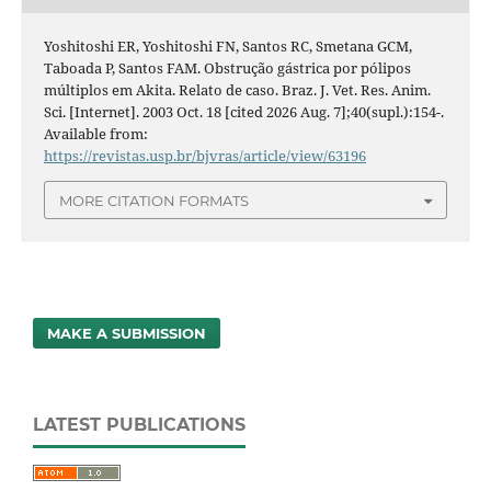
Yoshitoshi ER, Yoshitoshi FN, Santos RC, Smetana GCM,
Taboada P, Santos FAM. Obstrução gástrica por pólipos
múltiplos em Akita. Relato de caso. Braz. J. Vet. Res. Anim.
Sci. [Internet]. 2003 Oct. 18 [cited 2026 Aug. 7];40(supl.):154-.
Available from:
https://revistas.usp.br/bjvras/article/view/63196
MORE CITATION FORMATS
MAKE A SUBMISSION
LATEST PUBLICATIONS