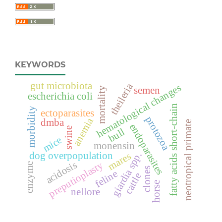
KEYWORDS
gut microbiota
theileria
hematological changes
semen
mortality
escherichia coli
fatty acids short-chain
morbidity
ectoparasites
protozoa
anemia
dmba
neotropical primate
endoparasites
swine
bull
mice
monensin
giardia spp.
dog overpopulation
mares
acidosis
preputioplasty
enzyme
clones
feline
cattle
horse
nellore