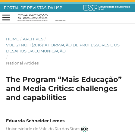
PORTAL DE REVISTAS DA USP
HOME
/
ARCHIVES
/
VOL. 21 NO. 1 (2016): A FORMAÇÃO DE PROFESSORES E OS
DESAFIOS DA COMUNICAÇÃO
/
National Articles
The Program “Mais Educação”
and Media Critics: challenges
and capabilities
Eduarda Schneider Lemes
Universidade do Vale do Rio dos Sinos