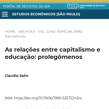
PORTAL DE REVISTAS DA USP
ESTUDOS ECONÔMICOS (SÃO PAULO)
HOME
/
ARCHIVES
/
VOL. 22 NO. ESPECIAL (1992)
/
Não definida
As relações entre capitalismo e
educação: prolegômenos
Claudio Salm
DOI:
https://doi.org/10.11606/1980-535722n3cs