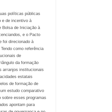
as políticas públicas 
 e de incentivo à 
 Bolsa de Iniciação à 
cenciandos, e o Pacto 
 foi direcionado à 
 Tendo como referência 
ucionais de 
riângulo da formação 
rranjos institucionais 
cidades estatais 
delos de formação de 
 um estudo comparativo 
so sobre esses programas 
tados apontam para 
turas de governança e no 