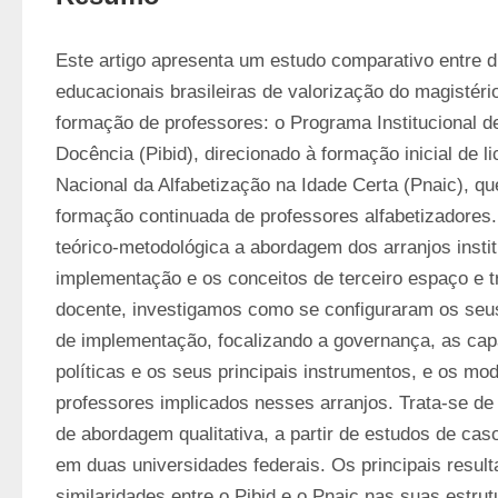
Este artigo apresenta um estudo comparativo entre du
educacionais brasileiras de valorização do magistério
formação de professores: o Programa Institucional de
Docência (Pibid), direcionado à formação inicial de li
Nacional da Alfabetização na Idade Certa (Pnaic), que
formação continuada de professores alfabetizadores.
teórico-metodológica a abordagem dos arranjos instit
implementação e os conceitos de terceiro espaço e t
docente, investigamos como se configuraram os seus a
de implementação, focalizando a governança, as capa
políticas e os seus principais instrumentos, e os mo
professores implicados nesses arranjos. Trata-se de
de abordagem qualitativa, a partir de estudos de ca
em duas universidades federais. Os principais resul
similaridades entre o Pibid e o Pnaic nas suas estru