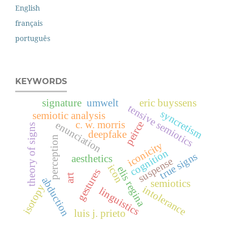
English
français
português
KEYWORDS
signature
umwelt
eric buyssens
tensive semiotics
syncretism
semiotic analysis
peirce
c. w. morris
enunciation
theory of signs
deepfake
perception
iconicity
cognition
true signs
aesthetics
suspense
icon
elis regina
gestures
art
abduction
semiotics
isotopy
intolerance
linguistics
luis j. prieto