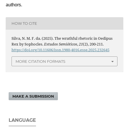
authors.
HOW TO CITE
Silva, N. M. F. da. (2025). The wrathful rhetoric in Oedipus
Rex by Sophocles.
Estudos Semióticos
,
21
(2), 200-211.
https://doi.org/10.11606/issn.1980-4016.esse.2025.232645
MORE CITATION FORMATS
MAKE A SUBMISSION
LANGUAGE