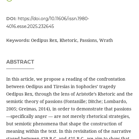
DOI:
https://doi.org/10.11606/issn.1980-
4016.esse.2025.232645
Oedipus Rex, Rhetoric, Passions, Wrath
Keywords:
ABSTRACT
In this article, we propose a reading of the confrontation
between Oedipus and Tiresias in Sophocles’ tragedy
Oedipus Rex, through the lens of Aristotle’s Rhetoric and the
semiotic theory of passions (Fontanille; Ditche; Lombardo,
2005; Greimas, 2014), in order to demonstrate that passions
—specifically anger — are not merely rhetorical strategies,
but semiotic phenomena that shape the construction of
meaning within the text. In this revisitation of the narrative
staged between 429 B.C. and 425 B.C., we aim to show that