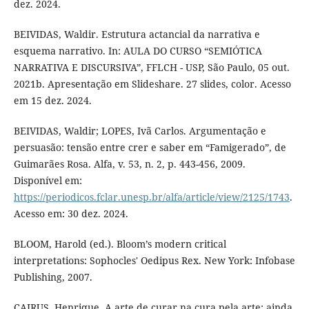
dez. 2024.
BEIVIDAS, Waldir. Estrutura actancial da narrativa e
esquema narrativo. In: AULA DO CURSO “SEMIÓTICA
NARRATIVA E DISCURSIVA”, FFLCH - USP, São Paulo, 05 out.
2021b. Apresentação em Slideshare. 27 slides, color. Acesso
em 15 dez. 2024.
BEIVIDAS, Waldir; LOPES, Ivã Carlos. Argumentação e
persuasão: tensão entre crer e saber em “Famigerado”, de
Guimarães Rosa. Alfa, v. 53, n. 2, p. 443-456, 2009.
Disponível em:
https://periodicos.fclar.unesp.br/alfa/article/view/2125/1743
.
Acesso em: 30 dez. 2024.
BLOOM, Harold (ed.). Bloom’s modern critical
interpretations: Sophocles' Oedipus Rex. New York: Infobase
Publishing, 2007.
CAIRUS, Henrique. A arte de curar na cura pela arte: ainda