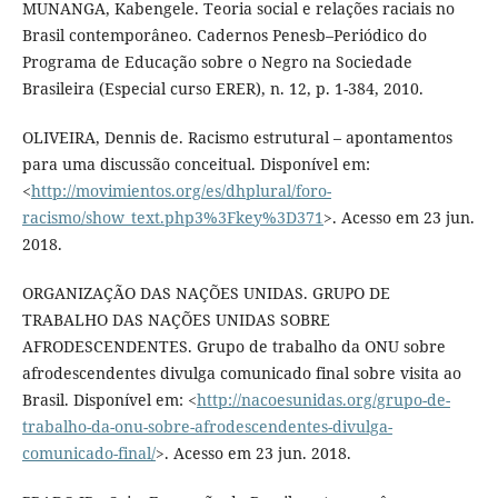
MUNANGA, Kabengele. Teoria social e relações raciais no
Brasil contemporâneo. Cadernos Penesb–Periódico do
Programa de Educação sobre o Negro na Sociedade
Brasileira (Especial curso ERER), n. 12, p. 1-384, 2010.
OLIVEIRA, Dennis de. Racismo estrutural – apontamentos
para uma discussão conceitual. Disponível em:
<
http://movimientos.org/es/dhplural/foro-
racismo/show_text.php3%3Fkey%3D371
>. Acesso em 23 jun.
2018.
ORGANIZAÇÃO DAS NAÇÕES UNIDAS. GRUPO DE
TRABALHO DAS NAÇÕES UNIDAS SOBRE
AFRODESCENDENTES. Grupo de trabalho da ONU sobre
afrodescendentes divulga comunicado final sobre visita ao
Brasil. Disponível em: <
http://nacoesunidas.org/grupo-de-
trabalho-da-onu-sobre-afrodescendentes-divulga-
comunicado-final/
>. Acesso em 23 jun. 2018.