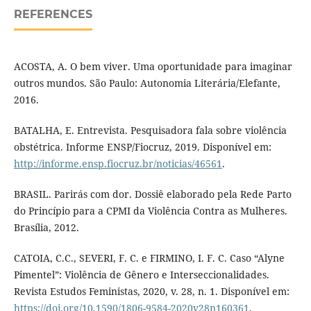
REFERENCES
ACOSTA, A. O bem viver. Uma oportunidade para imaginar
outros mundos. São Paulo: Autonomia Literária/Elefante,
2016.
BATALHA, E. Entrevista. Pesquisadora fala sobre violência
obstétrica. Informe ENSP/Fiocruz, 2019. Disponível em:
http://informe.ensp.fiocruz.br/noticias/46561
.
BRASIL. Parirás com dor. Dossiê elaborado pela Rede Parto
do Princípio para a CPMI da Violência Contra as Mulheres.
Brasília, 2012.
CATOIA, C.C., SEVERI, F. C. e FIRMINO, I. F. C. Caso “Alyne
Pimentel”: Violência de Gênero e Interseccionalidades.
Revista Estudos Feministas, 2020, v. 28, n. 1. Disponível em:
https://doi.org/10.1590/1806-9584-2020v28n160361
.