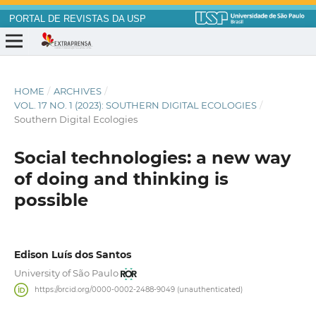
PORTAL DE REVISTAS DA USP
HOME
/
ARCHIVES
/
VOL. 17 NO. 1 (2023): SOUTHERN DIGITAL ECOLOGIES
/
Southern Digital Ecologies
Social technologies: a new way
of doing and thinking is
possible
Edison Luís dos Santos
University of São Paulo
https://orcid.org/0000-0002-2488-9049 (unauthenticated)