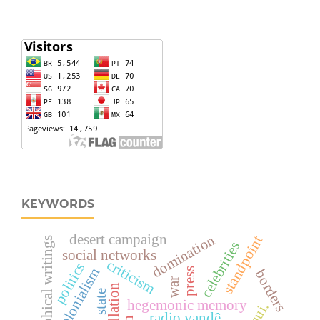
KEYWORDS
desert campaign
domination
standpoint
autobiographical writings
celebrities
social networks
criticism
politics
colonialism
press
borders
war
cancellation
state
hegemonic memory
radio yandê