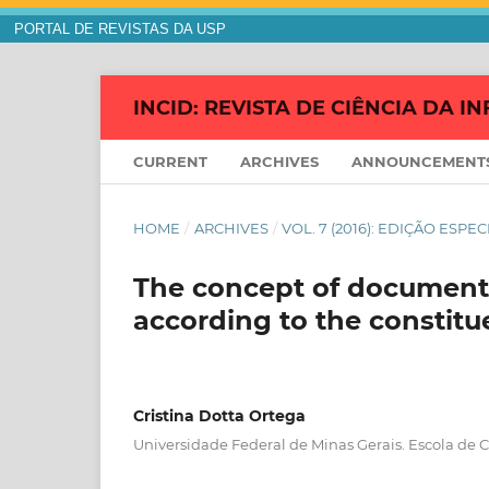
PORTAL DE REVISTAS DA USP
INCID: REVISTA DE CIÊNCIA DA
CURRENT
ARCHIVES
ANNOUNCEMENT
HOME
/
ARCHIVES
/
VOL. 7 (2016): EDIÇÃO ESPE
The concept of document 
according to the constitue
Cristina Dotta Ortega
Universidade Federal de Minas Gerais. Escola de 