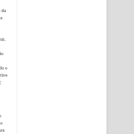
 da
na
ir,
ão
ado o
ative
Y
o
ão
ara