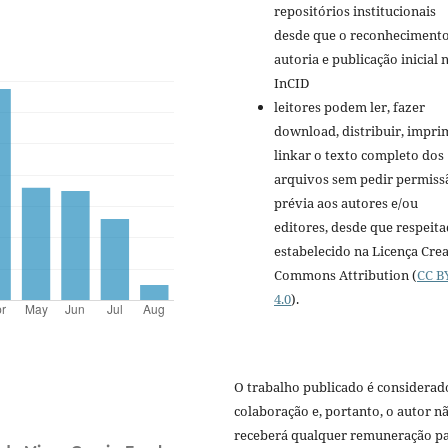
repositórios institucionais
desde que o reconhecimento
autoria e publicação inicial 
InCID
leitores podem ler, fazer
download, distribuir, imprim
linkar o texto completo dos
arquivos sem pedir permiss
prévia aos autores e/ou
editores, desde que respeit
estabelecido na Licença Cre
Commons Attribution (
CC B
4.0
).
O trabalho publicado é considerad
colaboração e, portanto, o autor n
receberá qualquer remuneração p