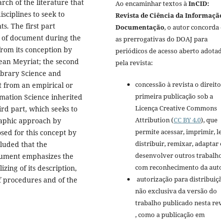
h of the literature that
Ao encaminhar textos à
InCID:
sciplines to seek to
Revista de Ciência da Informaçã
s. The first part
Documentação
, o autor concorda
pt of document during the
as prerrogativas do DOAJ para
from its conception by
periódicos de acesso aberto adota
Jean Meyriat; the second
pela revista:
Library Science and
concessão à revista o direito
 from an empirical or
primeira publicação sob a
ormation Science inherited
Licença Creative Commons
ird part, which seeks to
Attribution (
CC BY 4.0
), que
raphic approach by
permite acessar, imprimir, le
sed for this concept by
distribuir, remixar, adaptar 
cluded that the
desenvolver outros trabalho
cument emphasizes the
com reconhecimento da auto
zing of its description,
autorização para distribui
of procedures and of the
não exclusiva da versão do
trabalho publicado nesta re
, como a publicação em