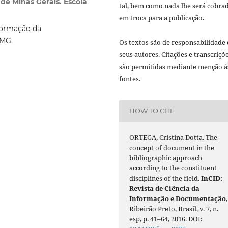
 de Minas Gerais. Escola
tal, bem como nada lhe será cobra
em troca para a publicação.
nformação da
FMG.
Os textos são de responsabilidade
seus autores. Citações e transcriçõ
são permitidas mediante menção à
fontes.
HOW TO CITE
ORTEGA, Cristina Dotta. The
concept of document in the
bibliographic approach
according to the constituent
disciplines of the field.
InCID:
Revista de Ciência da
Informação e Documentação
,
Ribeirão Preto, Brasil, v. 7, n.
esp, p. 41–64, 2016. DOI: