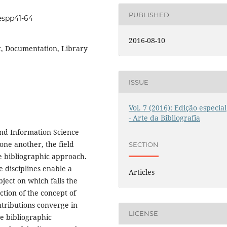
PUBLISHED
iespp41-64
2016-08-10
, Documentation, Library
ISSUE
Vol. 7 (2016): Edição especial
- Arte da Bibliografia
and Information Science
one another, the field
SECTION
e bibliographic approach.
se disciplines enable a
Articles
ject on which falls the
ction of the concept of
tributions converge in
LICENSE
he bibliographic