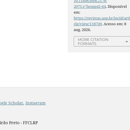
10.11606/issn.2178-
2075.v7iespp41-64
. Disponível
em:
https://revistas.usp.br/incid/art
cle/view/118749
. Acesso em: 8
aug. 2026.
MORE CITATION
FORMATS
ogle Scholar
,
Instagram
eirão Preto - FFCLRP