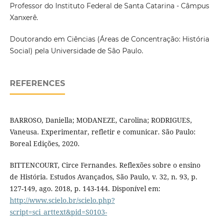
Professor do Instituto Federal de Santa Catarina - Câmpus
Xanxerê.
Doutorando em Ciências (Áreas de Concentração: História
Social) pela Universidade de São Paulo.
REFERENCES
BARROSO, Daniella; MODANEZE, Carolina; RODRIGUES,
Vaneusa. Experimentar, refletir e comunicar. São Paulo:
Boreal Edições, 2020.
BITTENCOURT, Circe Fernandes. Reflexões sobre o ensino
de História. Estudos Avançados, São Paulo, v. 32, n. 93, p.
127-149, ago. 2018, p. 143-144. Disponível em:
http://www.scielo.br/scielo.php?
script=sci_arttext&pid=S0103-