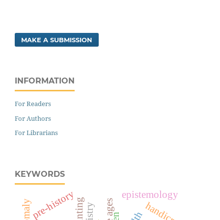
MAKE A SUBMISSION
INFORMATION
For Readers
For Authors
For Librarians
KEYWORDS
pre-history
epistemology
painting
handicrafts