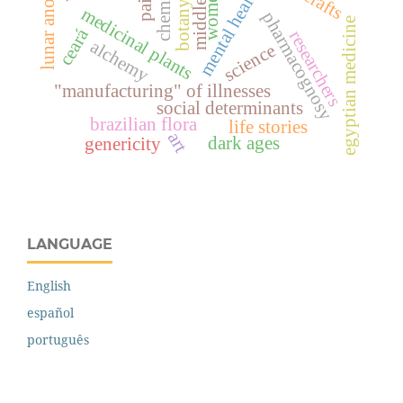
middle ages
lunar anomaly
chemistry
mental health
women
botany
medicinal plants
pharmacognosy
egyptian medicine
ceará
researchers
alchemy
science
"manufacturing" of illnesses
social determinants
brazilian flora
life stories
art
dark ages
genericity
LANGUAGE
English
español
português