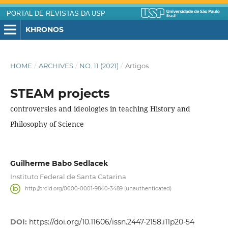
PORTAL DE REVISTAS DA USP
KHRONOS
HOME
/
ARCHIVES
/
NO. 11 (2021)
/
Artigos
STEAM projects
controversies and ideologies in teaching History and
Philosophy of Science
Guilherme Babo Sedlacek
Instituto Federal de Santa Catarina
http://orcid.org/0000-0001-9840-3489 (unauthenticated)
DOI:
https://doi.org/10.11606/issn.2447-2158.i11p20-54