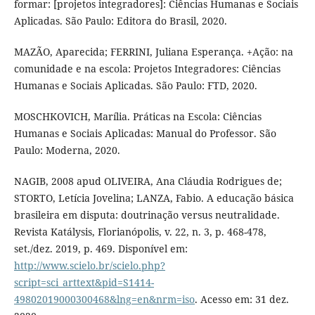
formar: [projetos integradores]: Ciências Humanas e Sociais
Aplicadas. São Paulo: Editora do Brasil, 2020.
MAZÃO, Aparecida; FERRINI, Juliana Esperança. +Ação: na
comunidade e na escola: Projetos Integradores: Ciências
Humanas e Sociais Aplicadas. São Paulo: FTD, 2020.
MOSCHKOVICH, Marília. Práticas na Escola: Ciências
Humanas e Sociais Aplicadas: Manual do Professor. São
Paulo: Moderna, 2020.
NAGIB, 2008 apud OLIVEIRA, Ana Cláudia Rodrigues de;
STORTO, Letícia Jovelina; LANZA, Fabio. A educação básica
brasileira em disputa: doutrinação versus neutralidade.
Revista Katálysis, Florianópolis, v. 22, n. 3, p. 468-478,
set./dez. 2019, p. 469. Disponível em:
http://www.scielo.br/scielo.php?
script=sci_arttext&pid=S1414-
49802019000300468&lng=en&nrm=iso
. Acesso em: 31 dez.