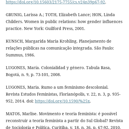
https://doi.org/10.15603/2175-7755/cs.v24n39p67-92
.
GRUNIG, Larissa A.; TOTH, Elizabeth Lance; HON, Linda
Childers. Women in public relations: how gender influences
practice. New York: Guilford Press, 2001.
KUNSCH, Margarida Maria Krohling. Planejamento de
relações públicas na comunicação integrada. São Paulo:
Summus, 1986.
LUGONES, María. Colonialidad y género. Tabula Rasa,
Bogotá, n. 9, p. 73-101, 2008.
LUGONES, Maria. Rumo a um feminismo descolonial.
Revista Estudos Feministas, Florianópolis, v. 22, n. 3, p. 935-
952, 2014. doi:
https://doi.org/10.1590/%25x
.
MATOS, Marlise. Movimento e teoria feminista: é possível
reconstruir a teoria feminista a partir do Sul Global? Revista
de Sociologia e Política, Curitiba, v. 18, n. 36, p. 67-92, 2010.