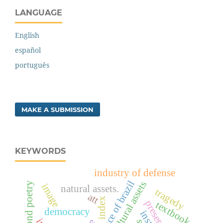
LANGUAGE
English
español
português
MAKE A SUBMISSION
KEYWORDS
industry of defense
cultural assets
drummond poetry
image
natural assets.
tragedy
att
index
textbook
democracy