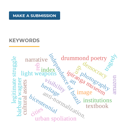
MAKE A SUBMISSION
KEYWORDS
independence of brazil
tragedy
drummond poetry
legitimate struggle
narrative
democracy
reb
usp
index
ipiranga museum
photography
light weapons
amazon
visibility
att
bárbara wagner
cultural assets
heritage
image
anti-normalization.
bicentennial
institutions
textbook
cities
urban spoliation