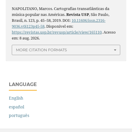
NAPOLITANO, Marcos. Cartografias transatlânticas da
música popular nas Américas.
Revista USP
, São Paulo,
Brasil, n. 123, p. 45–58, 2019. DOI:
10.11606/issn.2316-
9036.v0i123p45-58
. Disponível em:
https://revistas.usp.br/revusp/article/view/165110
. Acesso
em: 8 aug. 2026.
MORE CITATION FORMATS
LANGUAGE
English
español
português