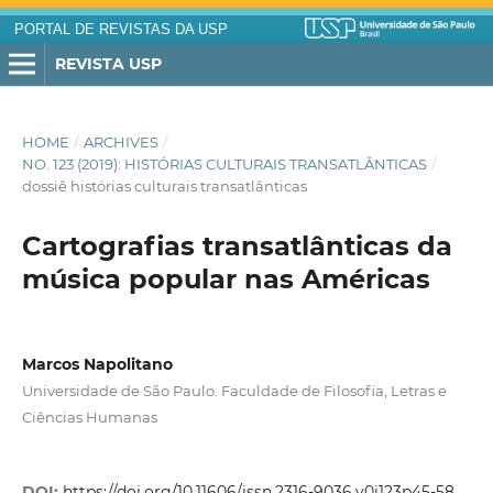
PORTAL DE REVISTAS DA USP
REVISTA USP
HOME
/
ARCHIVES
/
NO. 123 (2019): HISTÓRIAS CULTURAIS TRANSATLÂNTICAS
/
dossiê histórias culturais transatlânticas
Cartografias transatlânticas da
música popular nas Américas
Marcos Napolitano
Universidade de São Paulo. Faculdade de Filosofia, Letras e
Ciências Humanas
DOI:
https://doi.org/10.11606/issn.2316-9036.v0i123p45-58