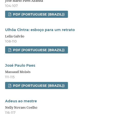
José Mário Pires Azanha
104-107
PDF (PORTUGUESE (BRAZIL))
Ulhôa Cintra: esboço para um retrato
Lelia Galvão
108-110
PDF (PORTUGUESE (BRAZIL))
José Paulo Paes
Massaud Moisés
111-115
PDF (PORTUGUESE (BRAZIL))
Adeus ao mestre
Nelly Novaes Coelho
116-117