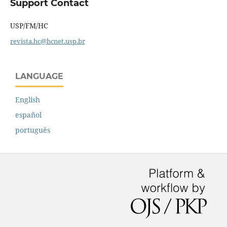
Support Contact
USP/FM/HC
revista.hc@hcnet.usp.br
LANGUAGE
English
español
português