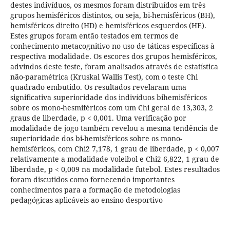
destes indivíduos, os mesmos foram distribuídos em três
grupos hemisféricos distintos, ou seja, bi-hemisféricos (BH),
hemisféricos direito (HD) e hemisféricos esquerdos (HE).
Estes grupos foram então testados em termos de
conhecimento metacognitivo no uso de táticas específicas à
respectiva modalidade. Os escores dos grupos hemisféricos,
advindos deste teste, foram analisados através de estatística
não-paramétrica (Kruskal Wallis Test), com o teste Chi
quadrado embutido. Os resultados revelaram uma
significativa superioridade dos indivíduos bihemisféricos
sobre os mono-hesmiféricos com um Chi geral de 13,303, 2
graus de liberdade, p < 0,001. Uma verificação por
modalidade de jogo também revelou a mesma tendência de
superioridade dos bi-hemisféricos sobre os mono-
hemisféricos, com Chi2 7,178, 1 grau de liberdade, p < 0,007
relativamente a modalidade voleibol e Chi2 6,822, 1 grau de
liberdade, p < 0,009 na modalidade futebol. Estes resultados
foram discutidos como fornecendo importantes
conhecimentos para a formação de metodologias
pedagógicas aplicáveis ao ensino desportivo